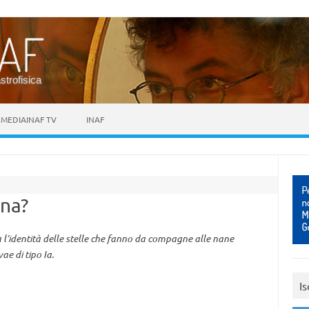
astrofisica
MEDIAINAF TV
INAF
gna?
a l’identità delle stelle che fanno da compagne alle nane
e di tipo Ia.
Is