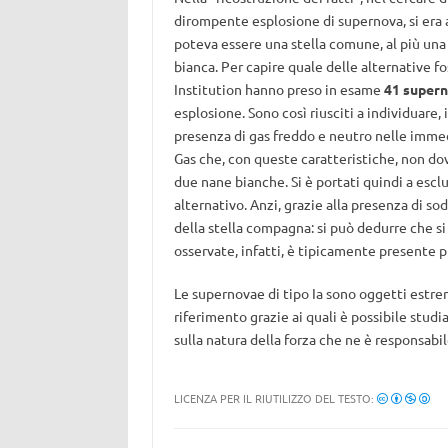
dirompente esplosione di supernova, si era a
poteva essere una stella comune, al più una
bianca. Per capire quale delle alternative fos
Institution hanno preso in esame
41 super
esplosione. Sono così riusciti a individuare, 
presenza di gas freddo e neutro nelle immedi
Gas che, con queste caratteristiche, non dov
due nane bianche. Si è portati quindi a esc
alternativo. Anzi, grazie alla presenza di so
della stella compagna: si può dedurre che si 
osservate, infatti, è tipicamente presente pr
Le supernovae di tipo Ia sono oggetti estrem
riferimento grazie ai quali è possibile stud
sulla natura della forza che ne è responsabil
LICENZA PER IL RIUTILIZZO DEL TESTO: