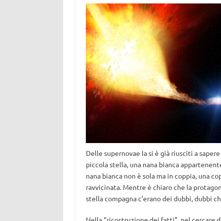
Delle supernovae Ia si è già riusciti a saper
piccola stella, una nana bianca appartenen
nana bianca non è sola ma in coppia, una copp
ravvicinata. Mentre è chiaro che la protagoni
stella compagna c’erano dei dubbi, dubbi che
Nella “ricostruzione dei fatti”, nel cercare di