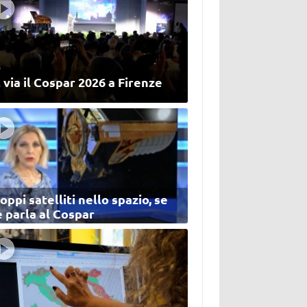
 via il Cospar 2026 a Firenze
oppi satelliti nello spazio, se
 parla al Cospar