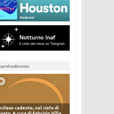
pprofondimento
eclisse cadente, nel cielo di
osto. A cura di Fabrizio Villa