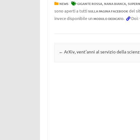
,
,
NEWS
GIGANTE ROSSA
NANA BIANCA
SUPER
sono aperti a tutti
del si
SULLA PAGINA FACEBOOK
invece disponibile un
.
Doi:
MODULO DEDICATO
Navigazione articolo
←
ArXiv, vent’anni al servizio della scienz