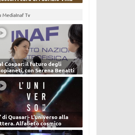
u MediaInaf Tv
l Cospar: il futuro degli
sopianeti, con Serena Benatti
’ di Quasar - L'universo alla
ettera. Alfabeto cosmico