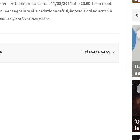
Articolo pubblicato il
11/08/2011
alle
20:00
. I commenti
NOVE
to. Per segnalare alla redazione refusi, imprecisioni ed errori è
S
10.20371/INAF/2724-2641/16182
a
Il pianeta nero
→
Da
e
‘Q
l