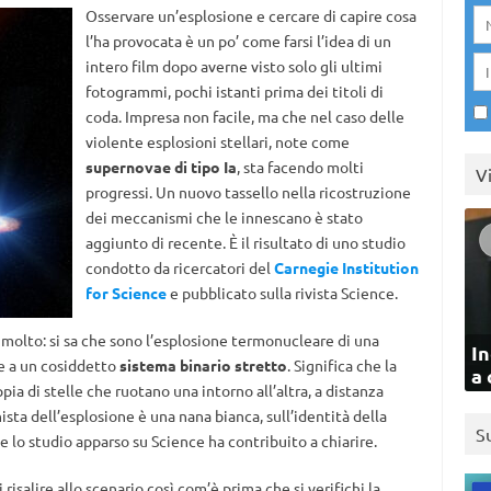
Osservare un’esplosione e cercare di capire cosa
l’ha provocata è un po’ come farsi l’idea di un
intero film dopo averne visto solo gli ultimi
fotogrammi, pochi istanti prima dei titoli di
coda. Impresa non facile, ma che nel caso delle
violente esplosioni stellari, note come
supernovae di tipo Ia
, sta facendo molti
V
progressi. Un nuovo tassello nella ricostruzione
dei meccanismi che le innescano è stato
aggiunto di recente. È il risultato di uno studio
condotto da ricercatori del
Carnegie Institution
for Science
e pubblicato sulla rivista Science.
e molto: si sa che sono l’esplosione termonucleare di una
In
te a un cosiddetto
sistema binario stretto
. Significa che la
a 
ia di stelle che ruotano una intorno all’altra, a distanza
sta dell’esplosione è una nana bianca, sull’identità della
S
 lo studio apparso su Science ha contribuito a chiarire.
 risalire allo scenario così com’è prima che si verifichi la