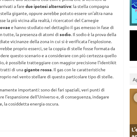
rrivati a fare
due ipotesi alternative
: la stella compagna
 stella gigante, oppure avrebbe potuto essere un’altra nana
se la più vicina alla realtà, i ricercatori del Carnegie
novae
e hanno studiato nel dettaglio il gas emesso in fase di
in tutte, la presenza di atomi di
sodio
. Il sodio è la prova della
ate vicinanze della zona in cui si è verificata l’esplosione.
rebbe proprio esserci, se la coppia di stelle fosse formata da
ludere questo scenario e a considerare con più certezza quello
dio, è possibile tratteggiare con maggior precisione l’identikit
tratti di una
gigante rossa
. Il gas con le caratteristiche
oprio nel vento stellare di questo particolare tipo di stelle.
A
amente importanti: sono dei fari spaziali, veri punti di
iare l’espansione dell’Universo e, di conseguenza, indagare
e, la cosiddetta energia oscura.
L’
ag