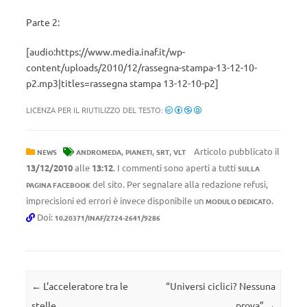
Parte 2:
[audio:https://www.media.inaf.it/wp-
content/uploads/2010/12/rassegna-stampa-13-12-10-
p2.mp3|titles=rassegna stampa 13-12-10-p2]
LICENZA PER IL RIUTILIZZO DEL TESTO:
,
,
,
Articolo pubblicato il
NEWS
ANDROMEDA
PIANETI
SRT
VLT
13/12/2010
alle
13:12
. I commenti sono aperti a tutti
SULLA
del sito. Per segnalare alla redazione refusi,
PAGINA FACEBOOK
imprecisioni ed errori è invece disponibile un
.
MODULO DEDICATO
Doi:
10.20371/INAF/2724-2641/9286
Navigazione articolo
←
L’acceleratore tra le
“Universi ciclici? Nessuna
stelle
prova”
→