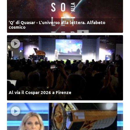
‘Q’ di Quasar - L'universo alla lettera. Alfabeto
cosmico
Al via il Cospar 2026 a Firenze