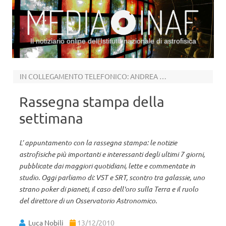
Il notiziario online dell’Istituto nazionale di astrofisica
Vai al contenuto
IN COLLEGAMENTO TELEFONICO: ANDREA POSSENTI
Rassegna stampa della
settimana
L’ appuntamento con la rassegna stampa: le notizie
astrofisiche più importanti e interessanti degli ultimi 7 giorni,
pubblicate dai maggiori quotidiani, lette e commentate in
studio. Oggi parliamo di: VST e SRT, scontro tra galassie, uno
strano poker di pianeti, il caso dell'oro sulla Terra e il ruolo
del direttore di un Osservatorio Astronomico.
Luca Nobili
13/12/2010