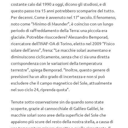
costante calo dal 1990 a oggi, dicono gli studiosi, e di
questo passo tra 15 anni potrebbero scomparire del tutto.
Per decenni. Come è avvenuto nel 17° secolo. Il fenomeno,
noto come “Minimo di Maunder”, è coinciso con un lungo
periodo di raffreddamento della Terra: una piccola era
glaciale. Potrebbe risuccedere? Alessandro Bemporad,
ricercatore dell’INAF-OA di Torino, eletto nel 2009 “Fisico
solare dell’anno”, frena: “Le macchie solari aumentano e
diminuiscono ciclicamente, senza che ci sia una diretta
corrispondenza con le variazioni della temperatura
terrestre”, spiega Bemporad. “Inoltre, questo genere di
previsioni ha un alto grado di incertezza e non si può
escludere che il campo magnetico del Sole, attualmente
nel suo ciclo 24, riprenda quota”.
Tenute sotto osservazione sin da quando sono state
scoperte, grazie al cannocchiale di Galileo Galilei, le
macchie solari sono aree della superficie del Sole che
appaiono più scure del resto della nostra stella, a causa di