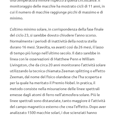
una temperatura minore rispetto a quella circostante. Il
monitoraggio delle macchie ha mostrato cicli di 11 anni, in
cui il numero di macchie raggiunge picchi di massimo e di
minimo.
L’ultimo minimo solare, in corrispondenza della fase finale
del ciclo 23, si sarebbe dovuto chiudere l’anno scorso.
Normalmente i periodi di inattività della nostra stella
durano 16 mesi. Stavolta, va avanti così da 26 mesi, il lasso
di tempo più lungo nell’ultimo secolo. Il dato sarebbe in
linea con le osservazioni di Matthew Penn e William
Livingston, che da circa 20 anni monitorano l’attività solare
utilizzando la tecnica chiamata Zeeman splitting o effetto
Zeeman, dal nome del fisico olandese che l’ha scoperta e
per la quale ha meritato il Premio Nobel. In pratica, il
metodo consiste nella misurazione delle linee spettrali
emesse dagli atomi di ferro nell’atmosfera solare. Più le
linee spettrali sono distanziate, tanto maggiore è l’attività
del campo magnetico esterno che crea l’effetto. Dopo aver
analizzato 1500 macchie solari, i due scienziati hanno