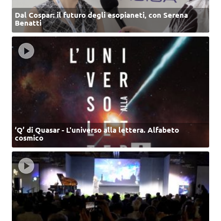
Dal Cospar: il futuro degli esopianeti, con Serena
Benatti
‘Q’ di Quasar - L'universo alla lettera. Alfabeto
cosmico