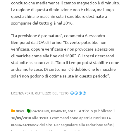
concluso che mediamente il campo magnetico è diminuito.
La ragione di questa diminuzione non è chiara, ma lungo
questa china le macchie solari sarebbero destinate a
scomparire del tutto già nel 2016.
“La previsione è prematura”, commenta Alessandro
Bemporad dall’OA di Torino. “L’evento potrebbe non
verificarsi, oppure verificarsi e non provocare alterazioni
climatiche come alla fine del 1600”. Gli stessi ricercatori
statunitensi sono cauti. “Solo il tempo potrà stabilire come
andranno le cose. Di certo, non c’è dubbio che le macchie
solari non godono di ottima salute in questo periodo”.
LICENZA PER IL RIUTILIZZO DEL TESTO:
,
,
Articolo pubblicato il
NEWS
OA TORINO
PIEMONTE
SOLE
16/09/2010
alle
19:03
. I commenti sono aperti a tutti
SULLA
del sito. Per segnalare alla redazione refusi,
PAGINA FACEBOOK