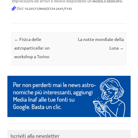
imprecisioni ed errori è invece disponibile un
.
MODULO DEDICATO
Doi:
10.20371/INAF/2724-2641/7143
Navigazione articolo
←
Fisica delle
La notte mondiale della
astroparticelle: un
Luna
→
workshop a Torino
Iscriviti alla newsletter