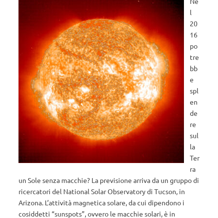
Ne
l
20
16
po
tre
bb
e
spl
en
de
re
sul
la
Ter
ra
un Sole senza macchie? La previsione arriva da un gruppo di
ricercatori del National Solar Observatory di Tucson, in
Arizona. L’attività magnetica solare, da cui dipendono i
cosiddetti “sunspots”, ovvero le macchie solari, è in