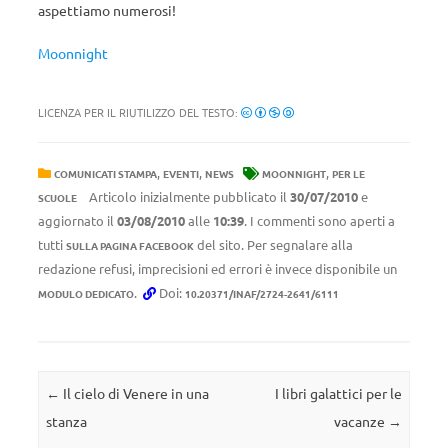
aspettiamo numerosi!
Moonnight
LICENZA PER IL RIUTILIZZO DEL TESTO:
,
,
,
COMUNICATI STAMPA
EVENTI
NEWS
MOONNIGHT
PER LE
Articolo inizialmente pubblicato il
30/07/2010
e
SCUOLE
aggiornato il
03/08/2010
alle
10:39
. I commenti sono aperti a
tutti
del sito. Per segnalare alla
SULLA PAGINA FACEBOOK
redazione refusi, imprecisioni ed errori è invece disponibile un
.
Doi:
MODULO DEDICATO
10.20371/INAF/2724-2641/6111
Navigazione articolo
←
Il cielo di Venere in una
I libri galattici per le
stanza
vacanze
→