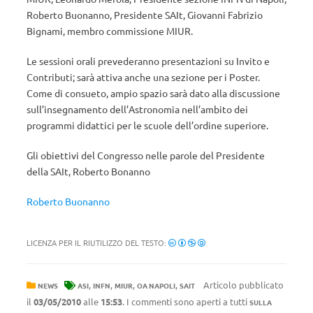
Roberto Buonanno, Presidente SAIt, Giovanni Fabrizio
Bignami, membro commissione MIUR.
Le sessioni orali prevederanno presentazioni su Invito e
Contributi; sarà attiva anche una sezione per i Poster.
Come di consueto, ampio spazio sarà dato alla discussione
sull’insegnamento dell’Astronomia nell’ambito dei
programmi didattici per le scuole dell’ordine superiore.
Gli obiettivi del Congresso nelle parole del Presidente
della SAIt, Roberto Bonanno
Roberto Buonanno
LICENZA PER IL RIUTILIZZO DEL TESTO:
,
,
,
,
Articolo pubblicato
NEWS
ASI
INFN
MIUR
OA NAPOLI
SAIT
il
03/05/2010
alle
15:53
. I commenti sono aperti a tutti
SULLA