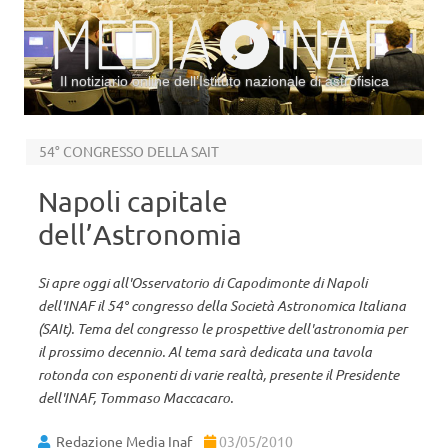
Il notiziario online dell’Istituto nazionale di astrofisica
Vai al contenuto
54° CONGRESSO DELLA SAIT
Napoli capitale
dell’Astronomia
Si apre oggi all'Osservatorio di Capodimonte di Napoli
dell'INAF il 54° congresso della Società Astronomica Italiana
(SAIt). Tema del congresso le prospettive dell'astronomia per
il prossimo decennio. Al tema sarà dedicata una tavola
rotonda con esponenti di varie realtà, presente il Presidente
dell'INAF, Tommaso Maccacaro.
Redazione Media Inaf
03/05/2010