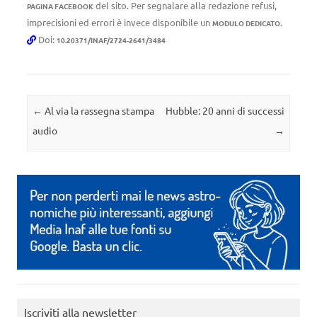
del sito. Per segnalare alla redazione refusi,
PAGINA FACEBOOK
imprecisioni ed errori è invece disponibile un
.
MODULO DEDICATO
Doi:
10.20371/INAF/2724-2641/3484
Navigazione articolo
←
Al via la rassegna stampa
Hubble: 20 anni di successi
audio
→
Iscriviti alla newsletter