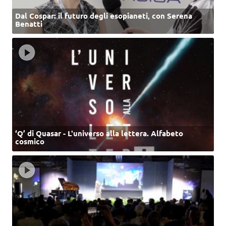
Dal Cospar: il futuro degli esopianeti, con Serena
Benatti
‘Q’ di Quasar - L'universo alla lettera. Alfabeto
cosmico