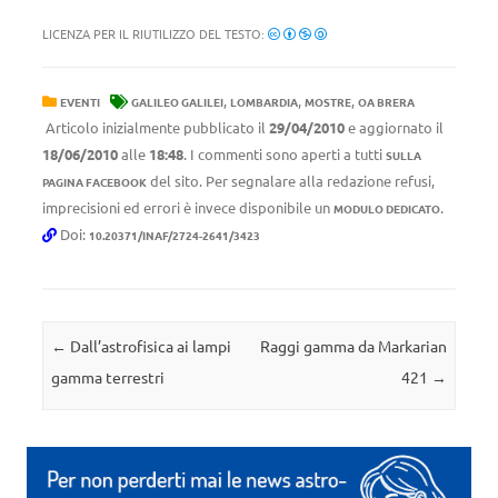
LICENZA PER IL RIUTILIZZO DEL TESTO:
,
,
,
EVENTI
GALILEO GALILEI
LOMBARDIA
MOSTRE
OA BRERA
Articolo inizialmente pubblicato il
29/04/2010
e aggiornato il
18/06/2010
alle
18:48
. I commenti sono aperti a tutti
SULLA
del sito. Per segnalare alla redazione refusi,
PAGINA FACEBOOK
imprecisioni ed errori è invece disponibile un
.
MODULO DEDICATO
Doi:
10.20371/INAF/2724-2641/3423
Navigazione articolo
←
Dall’astrofisica ai lampi
Raggi gamma da Markarian
gamma terrestri
421
→