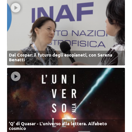
Dal Cospar: il futuro degli esopianeti, con Serena
Benatti
‘Q’ di Quasar - L'universo alla lettera. Alfabeto
cosmico