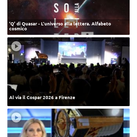
‘Q’ di Quasar - L'universo alla lettera. Alfabeto
cosmico
Al via il Cospar 2026 a Firenze