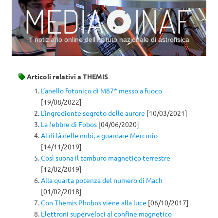
Il notiziario online dell’Istituto nazionale di astrofisica
Vai al contenuto
Articoli relativi a
THEMIS
L’anello fotonico di M87* messo a fuoco
[19/08/2022]
L’ingrediente segreto delle aurore
[10/03/2021]
La febbre di Fobos
[04/06/2020]
Al di là delle nubi, a guardare Mercurio
[14/11/2019]
Così suona il tamburo magnetico terrestre
[12/02/2019]
Alla quarta potenza del numero di Mach
[01/02/2018]
Con Themis Phobos viene alla luce
[06/10/2017]
Elettroni superveloci al confine magnetico