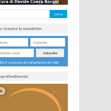
cura di Davide Coero Borga)
rca
er ricevere la newsletter
Do il consenso al trattamento dei dati
pprofondimento