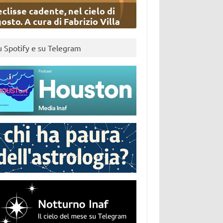
eclisse cadente, nel cielo di
osto. A cura di Fabrizio Villa
u Spotify e su Telegram