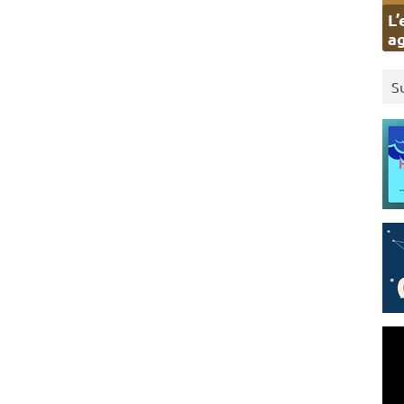
L’
ag
S