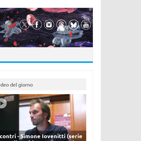
ideo del giorno
contri - Simone Iovenitti (serie