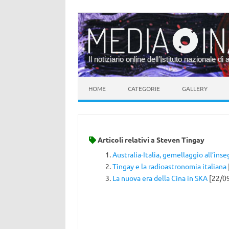
Il notiziario online dell’Istituto nazionale di 
Vai al contenuto
HOME
CATEGORIE
GALLERY
Articoli relativi a
Steven Tingay
Australia-Italia, gemellaggio all’ins
Tingay e la radioastronomia italiana
La nuova era della Cina in SKA
[22/0