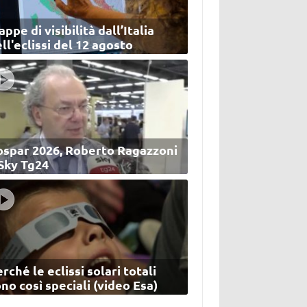
ppe di visibilità dall’Italia
ll'eclissi del 12 agosto
ospar 2026, Roberto Ragazzoni
 Sky Tg24
rché le eclissi solari totali
no così speciali (video Esa)