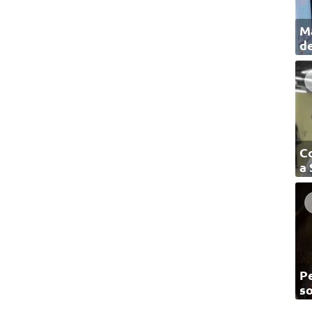
Ma
de
C
a
Pe
so