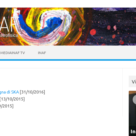
astrofisica
MEDIAINAF TV
INAF
V
egna di SKA
[31/10/2016]
[13/10/2015]
9/2015]
In