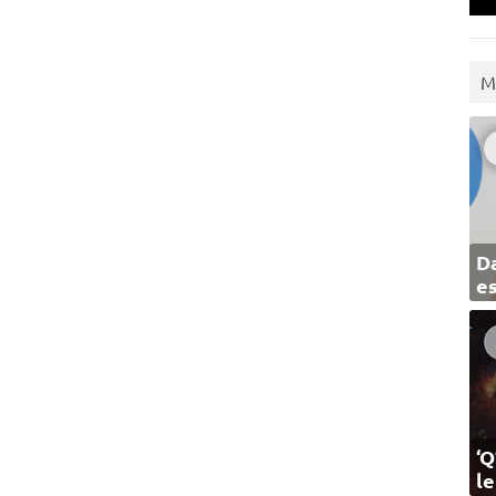
M
Da
e
‘Q
l