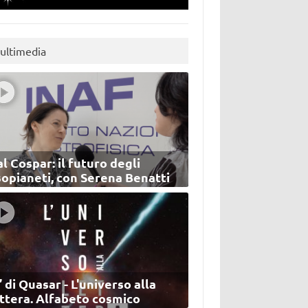
ultimedia
l Cospar: il futuro degli
sopianeti, con Serena Benatti
’ di Quasar - L'universo alla
ettera. Alfabeto cosmico