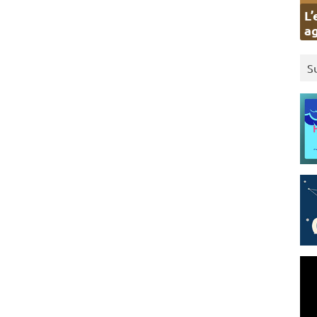
L’
ag
S