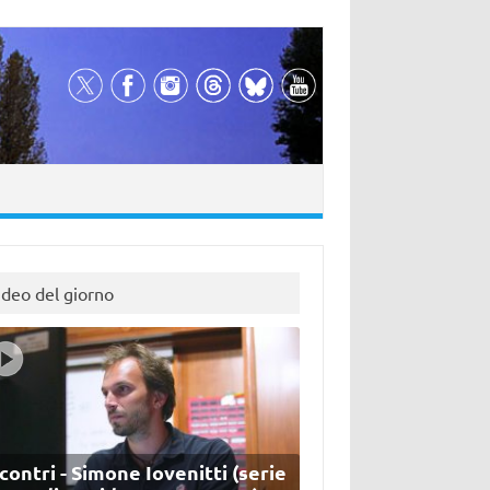
ideo del giorno
contri - Simone Iovenitti (serie