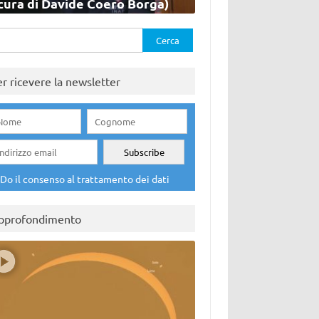
cura di Davide Coero Borga)
rca
er ricevere la newsletter
Do il consenso al trattamento dei dati
pprofondimento