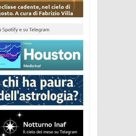
eclisse cadente, nel cielo di
osto. A cura di Fabrizio Villa
u Spotify e su Telegram