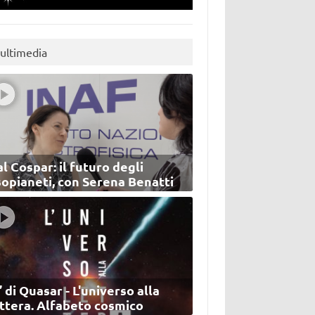
ultimedia
l Cospar: il futuro degli
sopianeti, con Serena Benatti
’ di Quasar - L'universo alla
ettera. Alfabeto cosmico