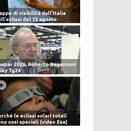
ppe di visibilità dall’Italia
ll'eclissi del 12 agosto
ospar 2026, Roberto Ragazzoni
 Sky Tg24
rché le eclissi solari totali
no così speciali (video Esa)