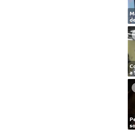
Ma
de
C
a
Pe
so