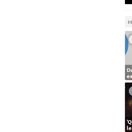
M
Da
e
‘Q
l