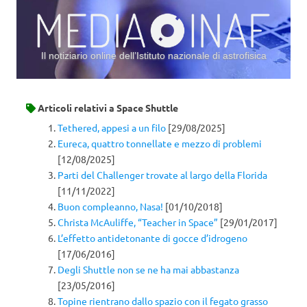
Il notiziario online dell’Istituto nazionale di astrofisica
Vai al contenuto
Articoli relativi a
Space Shuttle
Tethered, appesi a un filo
[29/08/2025]
Eureca, quattro tonnellate e mezzo di problemi
[12/08/2025]
Parti del Challenger trovate al largo della Florida
[11/11/2022]
Buon compleanno, Nasa!
[01/10/2018]
Christa McAuliffe, “Teacher in Space”
[29/01/2017]
L’effetto antidetonante di gocce d’idrogeno
[17/06/2016]
Degli Shuttle non se ne ha mai abbastanza
[23/05/2016]
Topine rientrano dallo spazio con il fegato grasso