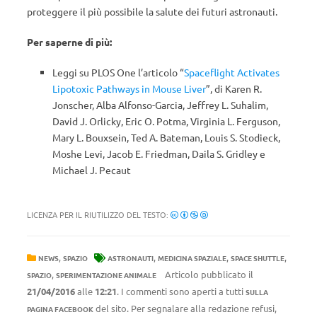
proteggere il più possibile la salute dei futuri astronauti.
Per saperne di più:
Leggi su PLOS One l’articolo “
Spaceflight Activates
Lipotoxic Pathways in Mouse Liver
”, di Karen R.
Jonscher, Alba Alfonso-Garcia, Jeffrey L. Suhalim,
David J. Orlicky, Eric O. Potma, Virginia L. Ferguson,
Mary L. Bouxsein, Ted A. Bateman, Louis S. Stodieck,
Moshe Levi, Jacob E. Friedman, Daila S. Gridley e
Michael J. Pecaut
LICENZA PER IL RIUTILIZZO DEL TESTO:
,
,
,
,
NEWS
SPAZIO
ASTRONAUTI
MEDICINA SPAZIALE
SPACE SHUTTLE
,
Articolo pubblicato il
SPAZIO
SPERIMENTAZIONE ANIMALE
21/04/2016
alle
12:21
. I commenti sono aperti a tutti
SULLA
del sito. Per segnalare alla redazione refusi,
PAGINA FACEBOOK