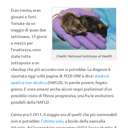
Eran trenta, eran
giovani e forti.
Tornate da un
viaggio di quasi due
settimane, 13 giorni
e mezzo per
l’esattezza, sono
state tutte
Crediti: National Institutes of Health
sottoposte a un
checkup che più accurato non si potrebbe. La diagnosi è
riportata oggi sulle pagine di
PLOS ONE
e dice:
steatosi
epatica non alcolica
(NAFLD). In parole povere, fegato
grasso. E sono emersi anche alcuni segni preliminari d’un
possibile inizio di fibrosi progressiva, una fra le evoluzioni
possibili della NAFLD.
L’anno era il 2011. Il viaggio era di quelli che più memorabili
non si potrebbe:
l’ultimo volo
, a bordo della navicella
Atlantis, del leggendario programma NASA Space shuttle. E