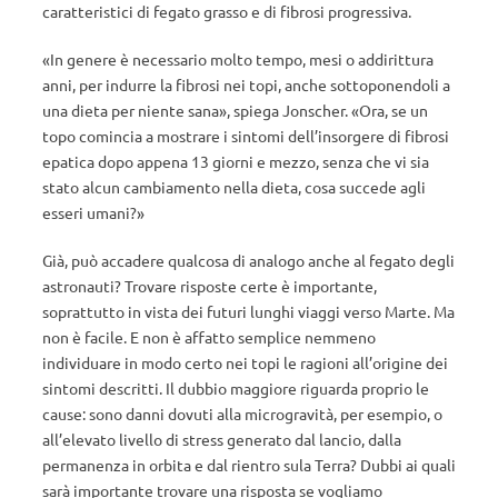
caratteristici di fegato grasso e di fibrosi progressiva.
«In genere è necessario molto tempo, mesi o addirittura
anni, per indurre la fibrosi nei topi, anche sottoponendoli a
una dieta per niente sana», spiega Jonscher. «Ora, se un
topo comincia a mostrare i sintomi dell’insorgere di fibrosi
epatica dopo appena 13 giorni e mezzo, senza che vi sia
stato alcun cambiamento nella dieta, cosa succede agli
esseri umani?»
Già, può accadere qualcosa di analogo anche al fegato degli
astronauti? Trovare risposte certe è importante,
soprattutto in vista dei futuri lunghi viaggi verso Marte. Ma
non è facile. E non è affatto semplice nemmeno
individuare in modo certo nei topi le ragioni all’origine dei
sintomi descritti. Il dubbio maggiore riguarda proprio le
cause: sono danni dovuti alla microgravità, per esempio, o
all’elevato livello di stress generato dal lancio, dalla
permanenza in orbita e dal rientro sula Terra? Dubbi ai quali
sarà importante trovare una risposta se vogliamo