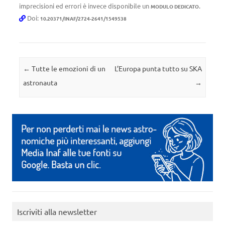
imprecisioni ed errori è invece disponibile un
.
MODULO DEDICATO
Doi:
10.20371/INAF/2724-2641/1549538
Navigazione articolo
←
Tutte le emozioni di un
L’Europa punta tutto su SKA
astronauta
→
Iscriviti alla newsletter