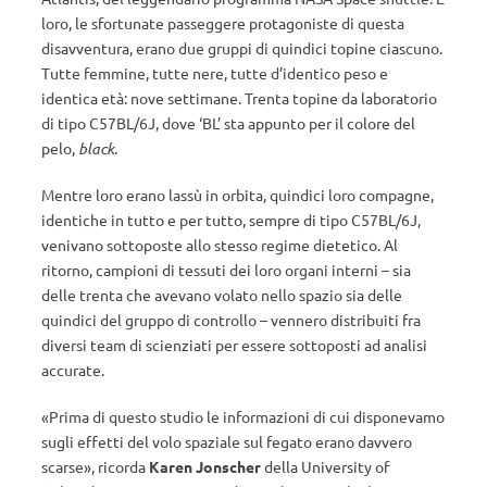
loro, le sfortunate passeggere protagoniste di questa
disavventura, erano due gruppi di quindici topine ciascuno.
Tutte femmine, tutte nere, tutte d’identico peso e
identica età: nove settimane. Trenta topine da laboratorio
di tipo C57BL/6J, dove ‘BL’ sta appunto per il colore del
pelo,
black
.
Mentre loro erano lassù in orbita, quindici loro compagne,
identiche in tutto e per tutto, sempre di tipo C57BL/6J,
venivano sottoposte allo stesso regime dietetico. Al
ritorno, campioni di tessuti dei loro organi interni – sia
delle trenta che avevano volato nello spazio sia delle
quindici del gruppo di controllo – vennero distribuiti fra
diversi team di scienziati per essere sottoposti ad analisi
accurate.
«Prima di questo studio le informazioni di cui disponevamo
sugli effetti del volo spaziale sul fegato erano davvero
scarse», ricorda
Karen Jonscher
della University of