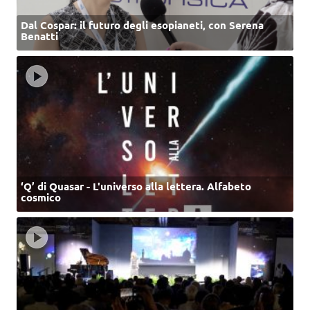
Dal Cospar: il futuro degli esopianeti, con Serena
Benatti
‘Q’ di Quasar - L'universo alla lettera. Alfabeto
cosmico