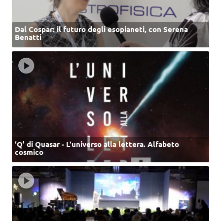
Dal Cospar: il futuro degli esopianeti, con Serena
Benatti
‘Q’ di Quasar - L'universo alla lettera. Alfabeto
cosmico