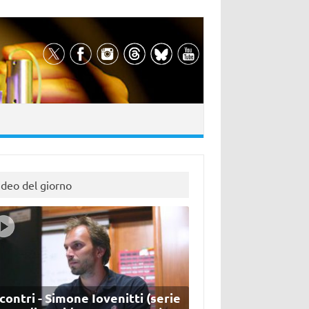
ideo del giorno
contri - Simone Iovenitti (serie