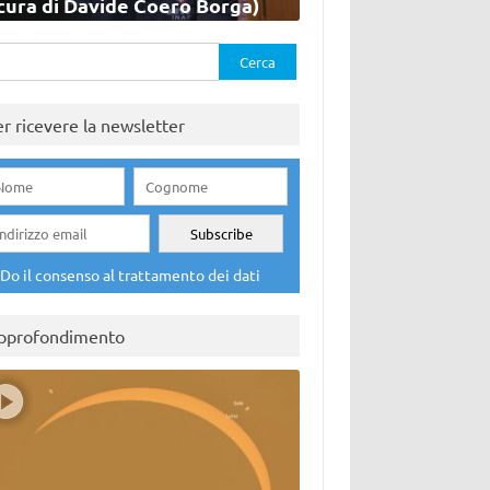
cura di Davide Coero Borga)
rca
er ricevere la newsletter
Do il consenso al trattamento dei dati
pprofondimento