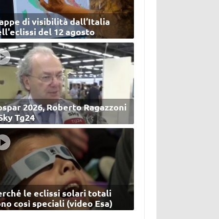
ppe di visibilità dall’Italia
ll'eclissi del 12 agosto
ospar 2026, Roberto Ragazzoni
 Sky Tg24
rché le eclissi solari totali
no così speciali (video Esa)