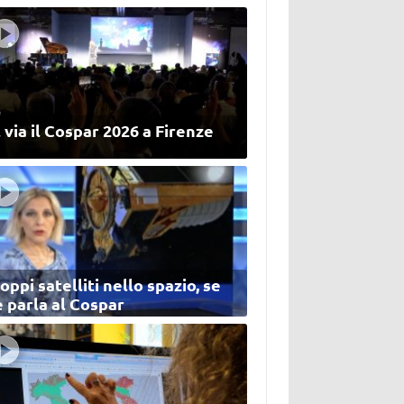
 via il Cospar 2026 a Firenze
oppi satelliti nello spazio, se
 parla al Cospar