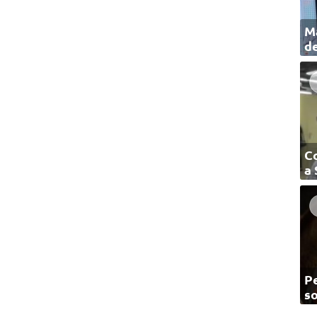
Ma
de
C
a
Pe
so