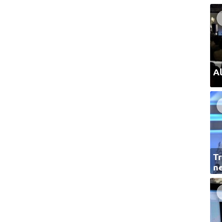
Al
Tr
ne