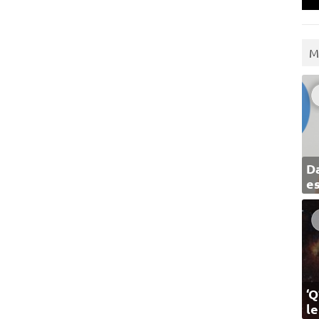
M
Da
e
‘Q
l