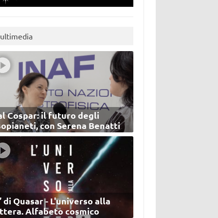
ultimedia
l Cospar: il futuro degli
sopianeti, con Serena Benatti
’ di Quasar - L'universo alla
ettera. Alfabeto cosmico