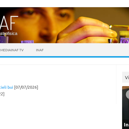
astrofisica
MEDIAINAF TV
INAF
V
ieli bui
[07/07/2026]
22]
In