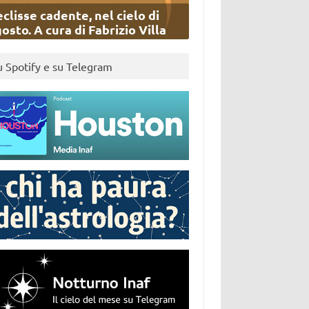
eclisse cadente, nel cielo di
osto. A cura di Fabrizio Villa
u Spotify e su Telegram