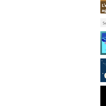
L’
ag
S