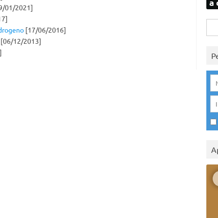
a 
9/01/2021]
17]
Rice
idrogeno
[17/06/2016]
per:
[06/12/2013]
]
P
A