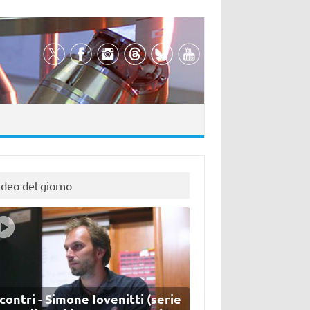
ideo del giorno
contri - Simone Iovenitti (serie