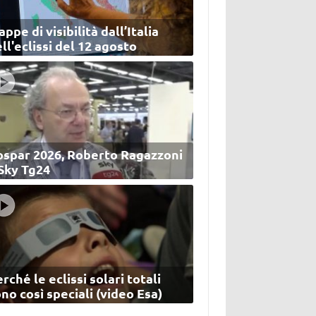
ppe di visibilità dall’Italia
ll'eclissi del 12 agosto
ospar 2026, Roberto Ragazzoni
 Sky Tg24
rché le eclissi solari totali
no così speciali (video Esa)