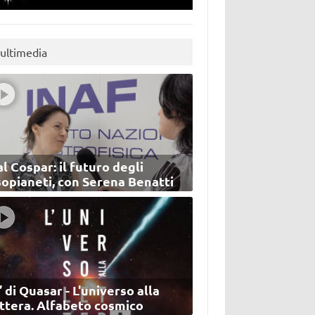
ultimedia
l Cospar: il futuro degli
sopianeti, con Serena Benatti
’ di Quasar - L'universo alla
ettera. Alfabeto cosmico