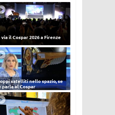
 via il Cospar 2026 a Firenze
oppi satelliti nello spazio, se
 parla al Cospar