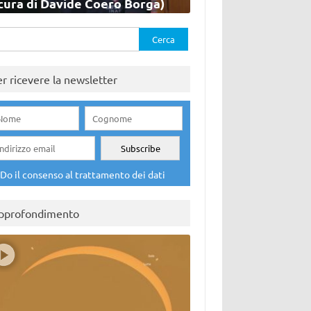
cura di Davide Coero Borga)
rca
er ricevere la newsletter
Do il consenso al trattamento dei dati
pprofondimento