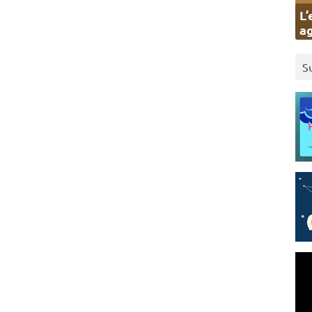
L’
ag
S