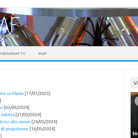
astrofisica
MEDIAINAF TV
INAF
V
omo su Marte
[17/01/2025]
]
bo
[03/09/2024]
 ridotta
[27/05/2024]
ttrici allo xenon
[24/05/2024]
di propulsione
[16/05/2024]
In
]