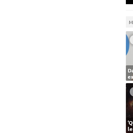
M
Da
e
‘Q
l