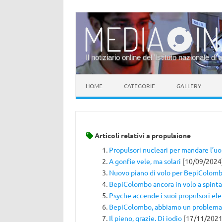
Il notiziario online dell’Istituto nazionale di 
Vai al contenuto
HOME
CATEGORIE
GALLERY
Articoli relativi a
propulsione
Propulsori nucleari per mandare l’u
A gonfie vele, ma solari
[10/09/2024
Nuovo piano di volo per BepiColom
BepiColombo ancora in volo a spinta
Psyche accende i suoi propulsori ele
BepiColombo, abbiamo un problema 
Il pieno, grazie. Di iodio
[17/11/2021