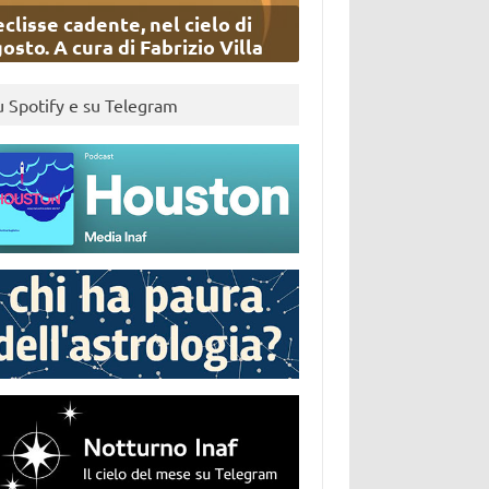
eclisse cadente, nel cielo di
osto. A cura di Fabrizio Villa
u Spotify e su Telegram