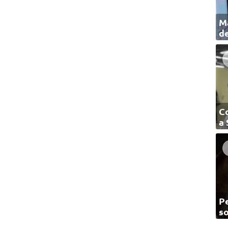
Ma
de
C
a
Pe
so