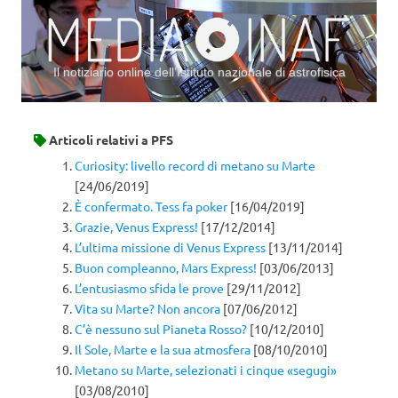
Il notiziario online dell’Istituto nazionale di astrofisica
Vai al contenuto
Articoli relativi a
PFS
Curiosity: livello record di metano su Marte
[24/06/2019]
È confermato. Tess fa poker
[16/04/2019]
Grazie, Venus Express!
[17/12/2014]
L’ultima missione di Venus Express
[13/11/2014]
Buon compleanno, Mars Express!
[03/06/2013]
L’entusiasmo sfida le prove
[29/11/2012]
Vita su Marte? Non ancora
[07/06/2012]
C’è nessuno sul Pianeta Rosso?
[10/12/2010]
Il Sole, Marte e la sua atmosfera
[08/10/2010]
Metano su Marte, selezionati i cinque «segugi»
[03/08/2010]