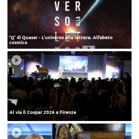
‘Q’ di Quasar - L'universo alla lettera. Alfabeto
cosmico
Al via il Cospar 2026 a Firenze