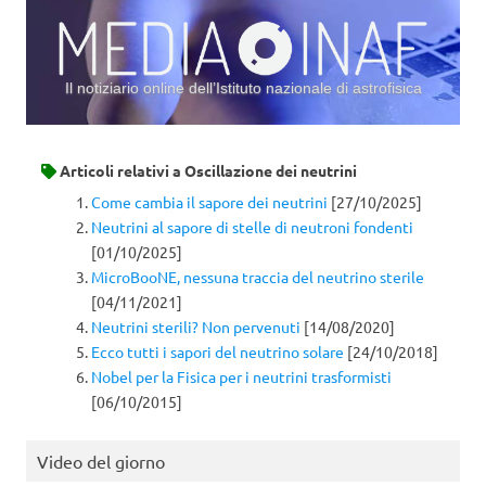
Il notiziario online dell’Istituto nazionale di astrofisica
Vai al contenuto
Articoli relativi a
Oscillazione dei neutrini
Come cambia il sapore dei neutrini
[27/10/2025]
Neutrini al sapore di stelle di neutroni fondenti
[01/10/2025]
MicroBooNE, nessuna traccia del neutrino sterile
[04/11/2021]
Neutrini sterili? Non pervenuti
[14/08/2020]
Ecco tutti i sapori del neutrino solare
[24/10/2018]
Nobel per la Fisica per i neutrini trasformisti
[06/10/2015]
Video del giorno