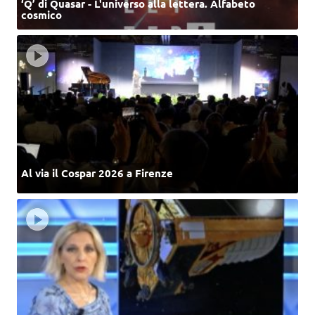
‘Q’ di Quasar - L'universo alla lettera. Alfabeto
cosmico
Al via il Cospar 2026 a Firenze