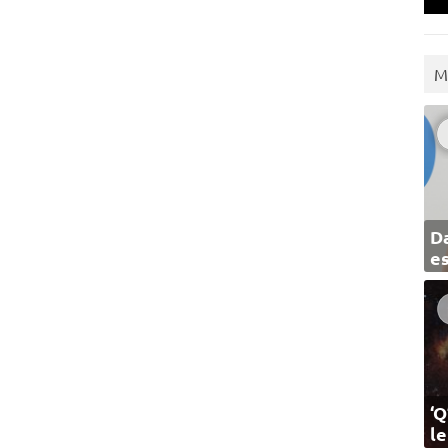
M
Da
e
‘Q
l