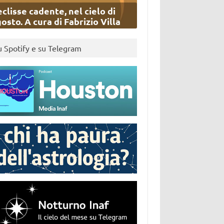
eclisse cadente, nel cielo di
osto. A cura di Fabrizio Villa
u Spotify e su Telegram