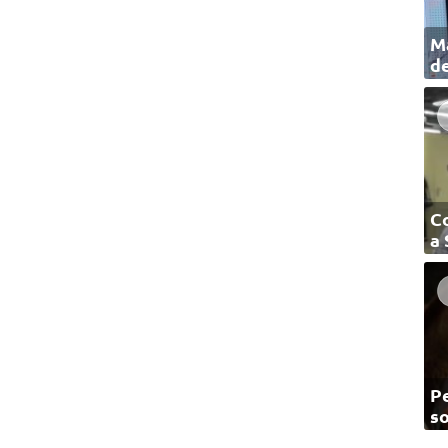
Ma
de
C
a
Pe
so