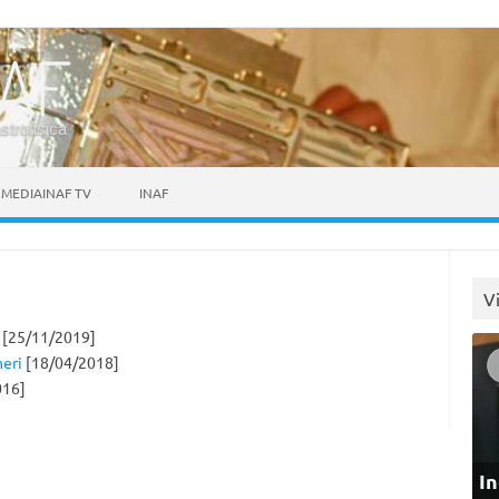
astrofisica
MEDIAINAF TV
INAF
V
[25/11/2019]
neri
[18/04/2018]
016]
In