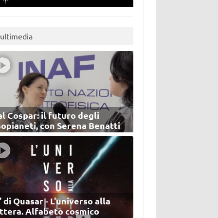
ultimedia
l Cospar: il futuro degli
sopianeti, con Serena Benatti
’ di Quasar - L'universo alla
ettera. Alfabeto cosmico