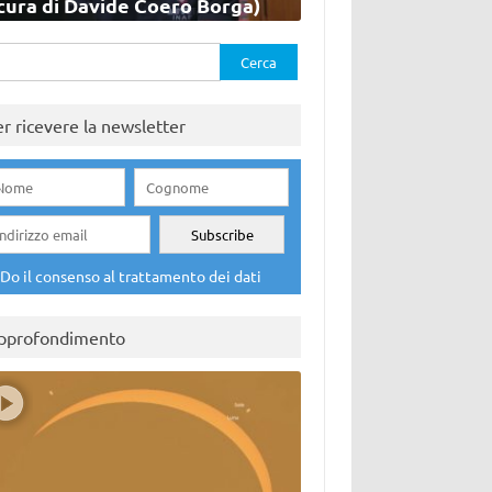
cura di Davide Coero Borga)
rca
er ricevere la newsletter
Do il consenso al trattamento dei dati
pprofondimento