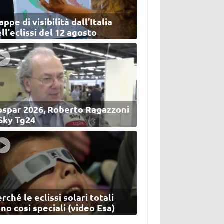
ppe di visibilità dall’Italia
ll'eclissi del 12 agosto
ospar 2026, Roberto Ragazzoni
 Sky Tg24
rché le eclissi solari totali
no così speciali (video Esa)