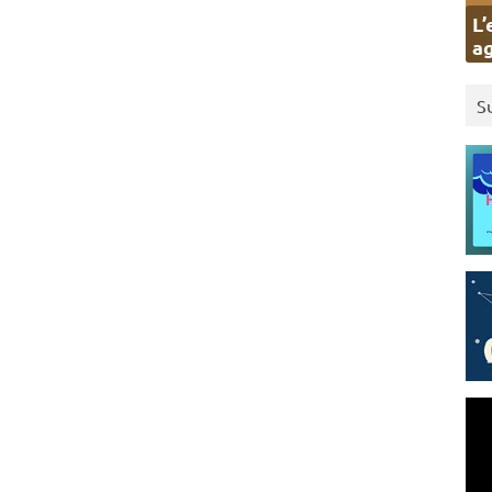
L’
ag
S