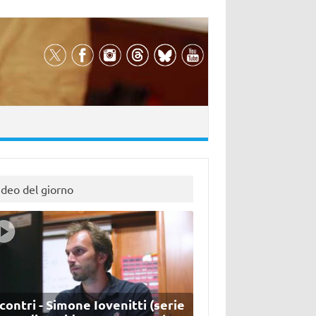
ideo del giorno
contri - Simone Iovenitti (serie