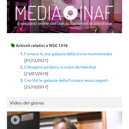
Il notiziario online dell’Istituto nazionale di astrofisica
Vai al contenuto
Articoli relativi a
NGC 1316
Fornace A, una galassia dalla storia movimentata
[01/12/2021]
L’idrogeno perduto, scovato da MeerKat
[23/07/2019]
Con Vst le galassie della Fornace senza segreti
[25/10/2017]
Video del giorno