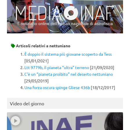
Il notiziario online dell’Istituto nazionale di astrofisica
Vai al contenuto
Articoli relativi a
nettuniano
È doppio il sistema più giovane scoperto da Tess
[05/01/2021]
Ltt 9779b, il pianeta “ultra” terreno
[21/09/2020]
C’è un “pianeta proibito” nel deserto nettuniano
[29/05/2019]
Una forza oscura spinge Gliese 436b
[18/12/2017]
Video del giorno