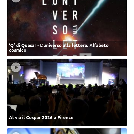
‘Q’ di Quasar - L'universo alla lettera. Alfabeto
cosmico
Al via il Cospar 2026 a Firenze