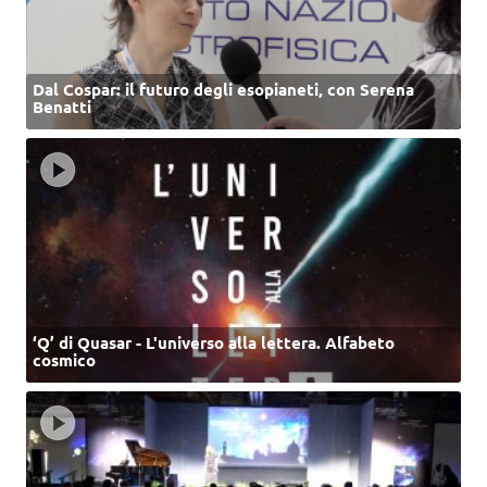
Dal Cospar: il futuro degli esopianeti, con Serena
Benatti
‘Q’ di Quasar - L'universo alla lettera. Alfabeto
cosmico