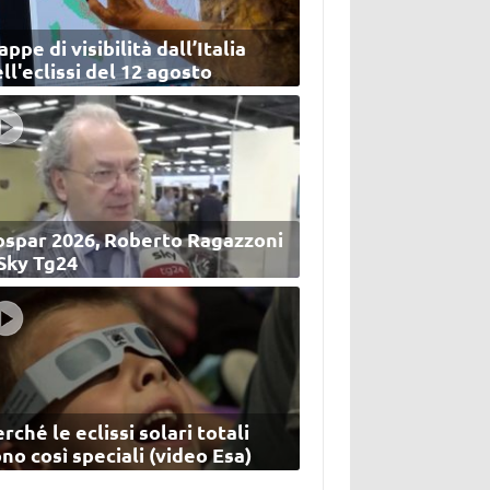
ppe di visibilità dall’Italia
ll'eclissi del 12 agosto
ospar 2026, Roberto Ragazzoni
 Sky Tg24
rché le eclissi solari totali
no così speciali (video Esa)