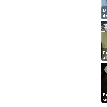
Ma
de
C
a
Pe
so