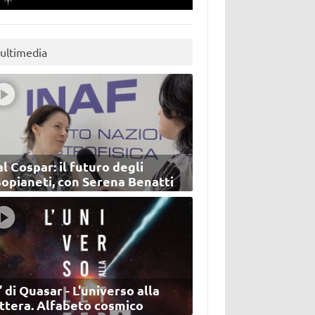
ultimedia
l Cospar: il futuro degli
sopianeti, con Serena Benatti
’ di Quasar - L'universo alla
ettera. Alfabeto cosmico