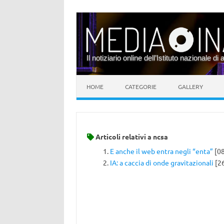
Il notiziario online dell’Istituto nazionale di 
Vai al contenuto
HOME
CATEGORIE
GALLERY
Articoli relativi a
ncsa
E anche il web entra negli “enta”
[08
IA: a caccia di onde gravitazionali
[2