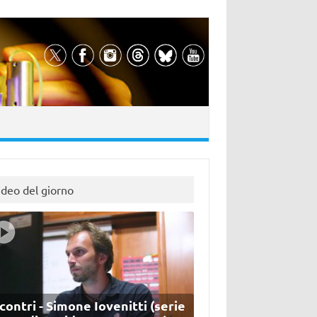
ideo del giorno
contri - Simone Iovenitti (serie