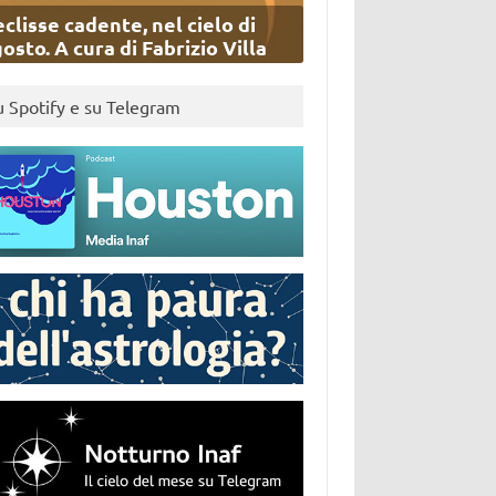
eclisse cadente, nel cielo di
osto. A cura di Fabrizio Villa
u Spotify e su Telegram