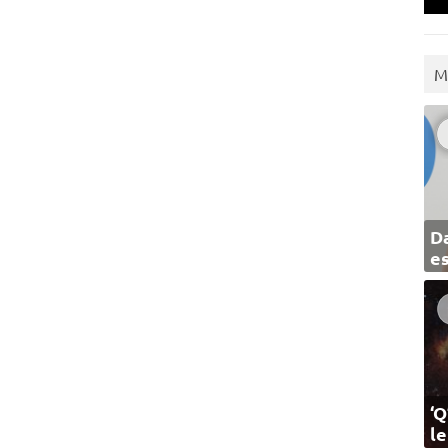
M
Da
e
‘Q
l