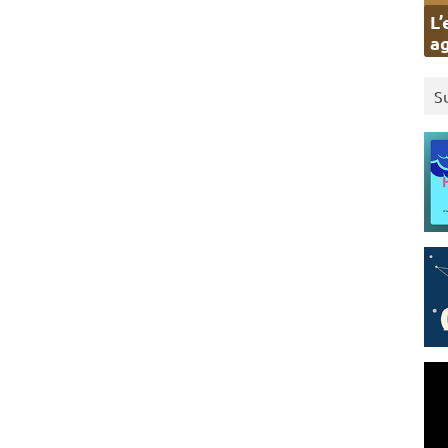
L’
ag
S