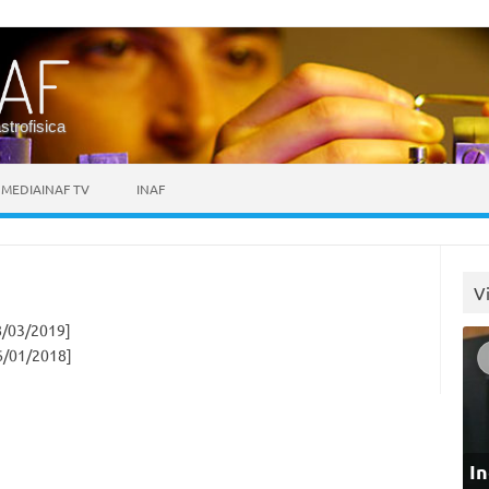
astrofisica
MEDIAINAF TV
INAF
V
/03/2019]
6/01/2018]
In