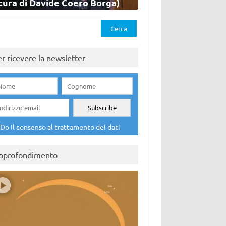
cura di Davide Coero Borga)
rca
er ricevere la newsletter
Do il consenso al trattamento dei dati
pprofondimento