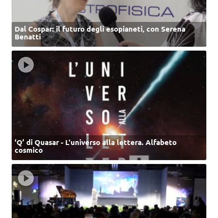
Dal Cospar: il futuro degli esopianeti, con Serena
Benatti
‘Q’ di Quasar - L'universo alla lettera. Alfabeto
cosmico