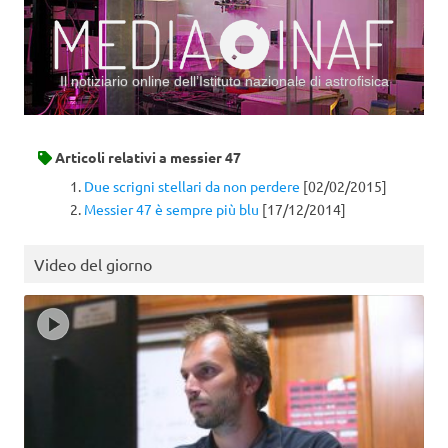
Il notiziario online dell’Istituto nazionale di astrofisica
Vai al contenuto
Articoli relativi a
messier 47
Due scrigni stellari da non perdere
[02/02/2015]
Messier 47 è sempre più blu
[17/12/2014]
Video del giorno