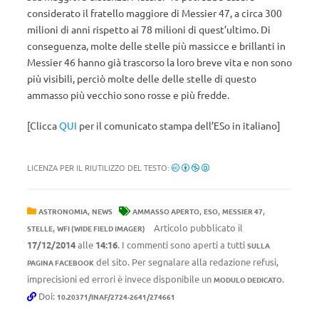
considerato il fratello maggiore di Messier 47, a circa 300
milioni di anni rispetto ai 78 milioni di quest’ultimo. Di
conseguenza, molte delle stelle più massicce e brillanti in
Messier 46 hanno già trascorso la loro breve vita e non sono
più visibili, perciò molte delle delle stelle di questo
ammasso più vecchio sono rosse e più fredde.
[Clicca
QUI
per il comunicato stampa dell’ESo in italiano]
LICENZA PER IL RIUTILIZZO DEL TESTO:
,
,
,
,
ASTRONOMIA
NEWS
AMMASSO APERTO
ESO
MESSIER 47
,
Articolo pubblicato il
STELLE
WFI (WIDE FIELD IMAGER)
17/12/2014
alle
14:16
. I commenti sono aperti a tutti
SULLA
del sito. Per segnalare alla redazione refusi,
PAGINA FACEBOOK
imprecisioni ed errori è invece disponibile un
.
MODULO DEDICATO
Doi:
10.20371/INAF/2724-2641/274661