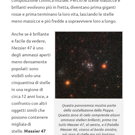
composizione chimica iniziale. Perciò le stelle massicce e
brillanti evolvono più in fretta, diventano prima giganti
rosse e prima terminano la loro vita, lasciando le stelle
meno massicce e più fredde a sopravvivere loro a lungo.
Anche se è brillante
e facile da vedere,
Messier 47 è uno
degli ammassi aperti
meno densamente
popolati: sono
visibili solo una
cinquantina di stelle
in una regione di
circa 12 anni luce, a
confronto con altri
Questa panoramica mostra parte
oggetti simili che
della costellazione della Poppa.
Questa zona di cielo comprende alcuni
possono contenere
ammassi stellari brillanti, primo tra
migliaia di
tutti Messier 47, al centro, e il fratello
Messier 46, vicono al bordo sinistro,
stelle.
Messier 47
più ricco di stelle ma più lontano.