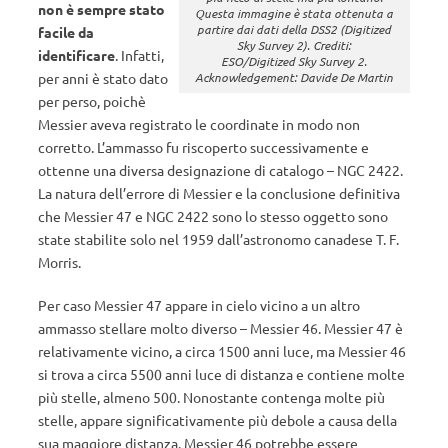
non è sempre stato
Questa immagine è stata ottenuta a
partire dai dati della DSS2 (Digitized
facile da
Sky Survey 2). Crediti:
identificare
. Infatti,
ESO/Digitized Sky Survey 2.
per anni è stato dato
Acknowledgement: Davide De Martin
per perso, poichè
Messier aveva registrato le coordinate in modo non
corretto. L’ammasso fu riscoperto successivamente e
ottenne una diversa designazione di catalogo – NGC 2422.
La natura dell’errore di Messier e la conclusione definitiva
che Messier 47 e NGC 2422 sono lo stesso oggetto sono
state stabilite solo nel 1959 dall’astronomo canadese T. F.
Morris.
Per caso Messier 47 appare in cielo vicino a un altro
ammasso stellare molto diverso – Messier 46. Messier 47 è
relativamente vicino, a circa 1500 anni luce, ma Messier 46
si trova a circa 5500 anni luce di distanza e contiene molte
più stelle, almeno 500. Nonostante contenga molte più
stelle, appare significativamente più debole a causa della
sua maggiore distanza. Messier 46 potrebbe essere