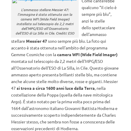
Come canterebbe
qualcuno “il cielo è
L’ammasso stellare Messier 47:
sempre più blu”,
l’immagine è stata ottenuta con la
camera WFI (Wide Field Imager)
anzi le stelle
installata sul telescopio da 2,2 metri
dello spettacolare
dell’MPG/ESO all’Osservatorio
dell’ESO di La Silla in Cile. Crediti: ESO
dell’ammasso
stellare
Messier 47
sono sempre più blu. La foto qui
accanto è stata ottenuta nell’ambito del programma
Gemme Cosmiche con la
camera WFI (Wide Field Imager)
montata sul telescopio da 2,2 metri dell’MPG/ESO
all’Osservatorio dell’ESO di La Silla, in Cile. Questo giovane
ammasso aperto presenta brillanti stelle blu, ma contiene
anche alcune stelle molto diverse, rosse e giganti. Messier
47
si trova a circa 1600 anni luce dalla Terra
, nella
costellazione della Poppa (quella della nave mitologica
Argo). È stato notato per la prima volta poco prima del
1664 dall’astronomo italiano Giovanni Battista Hodierna e
successivamente scoperto indipendetemente da Charles
Messier stesso, che sembra non fosse a conoscenza delle
osservazioni precedenti di Hodierna.