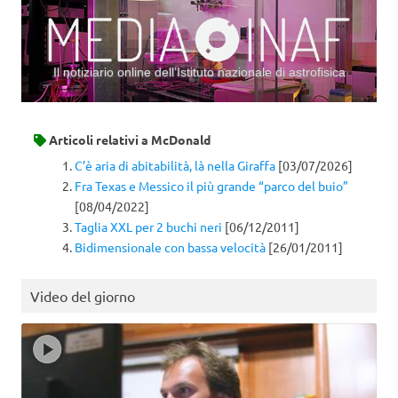
Il notiziario online dell’Istituto nazionale di astrofisica
Vai al contenuto
Articoli relativi a
McDonald
C’è aria di abitabilità, là nella Giraffa
[03/07/2026]
Fra Texas e Messico il più grande “parco del buio”
[08/04/2022]
Taglia XXL per 2 buchi neri
[06/12/2011]
Bidimensionale con bassa velocità
[26/01/2011]
Video del giorno