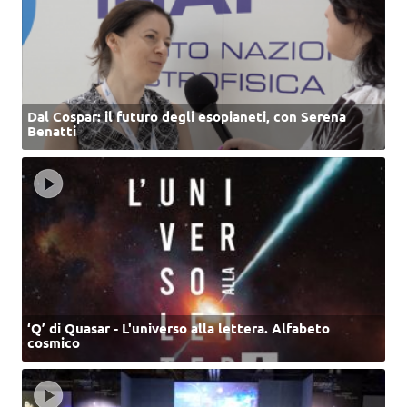
Dal Cospar: il futuro degli esopianeti, con Serena
Benatti
‘Q’ di Quasar - L'universo alla lettera. Alfabeto
cosmico