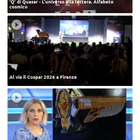
‘Q’ di Quasar - L'universo alla lettera. Alfabeto
cosmico
Al via il Cospar 2026 a Firenze