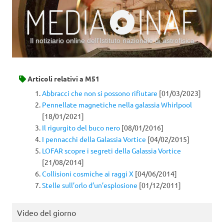
Il notiziario online dell’Istituto nazionale di astrofisica
Vai al contenuto
Articoli relativi a
M51
Abbracci che non si possono rifiutare
[01/03/2023]
Pennellate magnetiche nella galassia Whirlpool
[18/01/2021]
Il rigurgito del buco nero
[08/01/2016]
I pennacchi della Galassia Vortice
[04/02/2015]
LOFAR scopre i segreti della Galassia Vortice
[21/08/2014]
Collisioni cosmiche ai raggi X
[04/06/2014]
Stelle sull’orlo d’un’esplosione
[01/12/2011]
Video del giorno