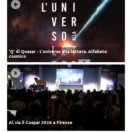
‘Q’ di Quasar - L'universo alla lettera. Alfabeto
cosmico
Al via il Cospar 2026 a Firenze