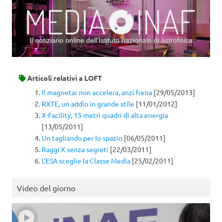
Il notiziario online dell’Istituto nazionale di astrofisica
Vai al contenuto
Articoli relativi a
LOFT
Il magnetar non accelera, anzi frena
[29/05/2013]
RXTE, un addio in grande stile
[11/01/2012]
X-Facility, 15 metri quadri di alta energia
[13/05/2011]
Un tagliando per lo spazio
[06/05/2011]
Raggi X senza segreti
[22/03/2011]
L’ESA sceglie la Classe Media
[25/02/2011]
Video del giorno