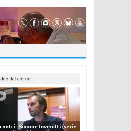
ideo del giorno
contri - Simone Iovenitti (serie