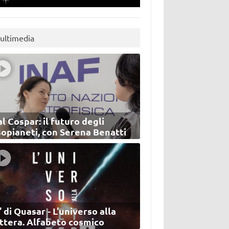
ultimedia
l Cospar: il futuro degli
sopianeti, con Serena Benatti
’ di Quasar - L'universo alla
ettera. Alfabeto cosmico