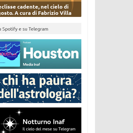
eclisse cadente, nel cielo di
osto. A cura di Fabrizio Villa
u Spotify e su Telegram