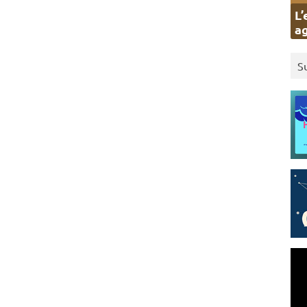
L’
ag
S