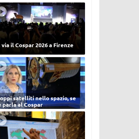
 via il Cospar 2026 a Firenze
oppi satelliti nello spazio, se
 parla al Cospar