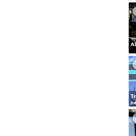
Al
Tr
ne