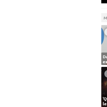
M
Da
e
‘Q
l