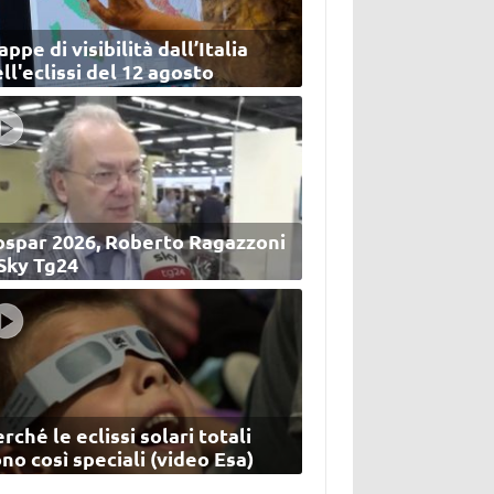
ppe di visibilità dall’Italia
ll'eclissi del 12 agosto
ospar 2026, Roberto Ragazzoni
 Sky Tg24
rché le eclissi solari totali
no così speciali (video Esa)