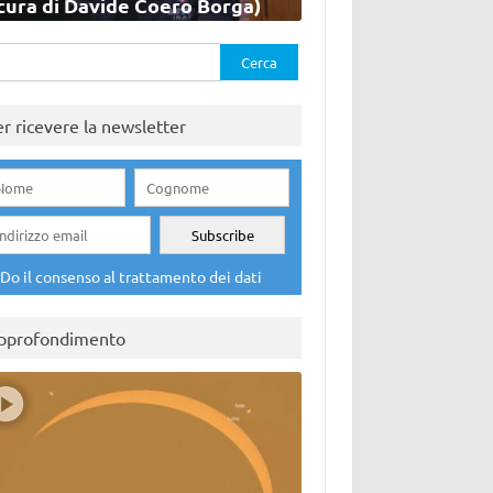
cura di Davide Coero Borga)
rca
er ricevere la newsletter
Do il consenso al trattamento dei dati
pprofondimento