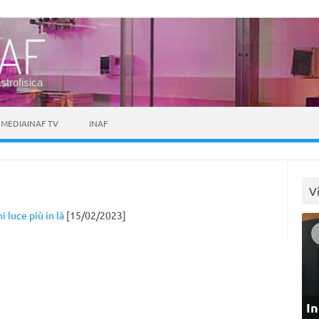
astrofisica
MEDIAINAF TV
INAF
V
 luce più in là
[15/02/2023]
In