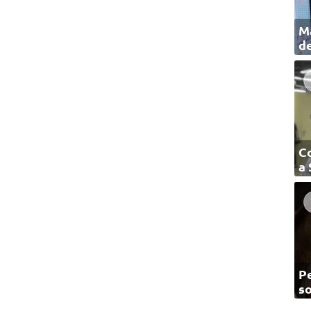
Ma
de
C
a
Pe
so