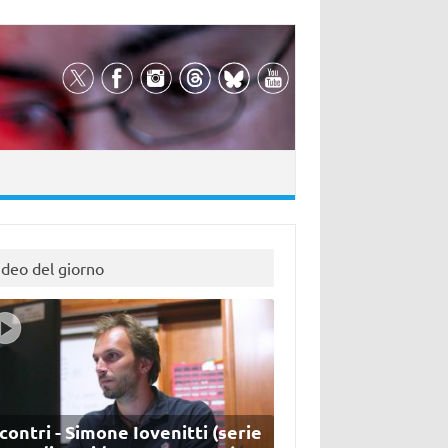
ideo del giorno
contri - Simone Iovenitti (serie