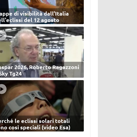
ppe di visibilità dall’Italia
ll'eclissi del 12 agosto
ospar 2026, Roberto Ragazzoni
 Sky Tg24
rché le eclissi solari totali
no così speciali (video Esa)