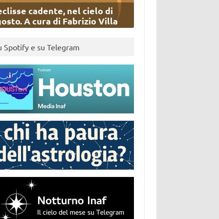
eclisse cadente, nel cielo di
osto. A cura di Fabrizio Villa
u Spotify e su Telegram