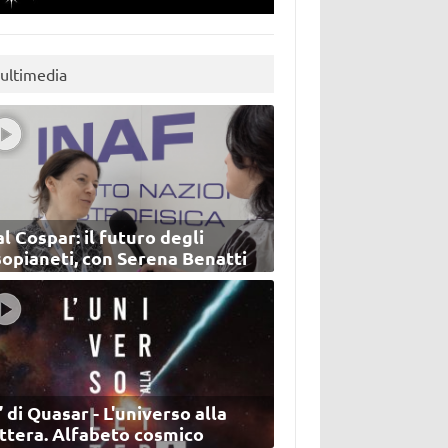
ultimedia
l Cospar: il futuro degli
sopianeti, con Serena Benatti
’ di Quasar - L'universo alla
ettera. Alfabeto cosmico