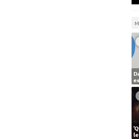
M
Da
e
‘Q
l