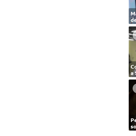
Ma
de
C
a
Pe
so