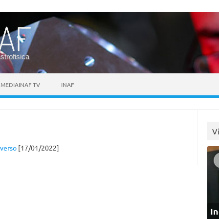
astrofisica
MEDIAINAF TV
INAF
V
iverso
[17/01/2022]
In