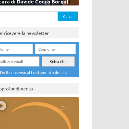
cura di Davide Coero Borga)
rca
er ricevere la newsletter
Do il consenso al trattamento dei dati
pprofondimento