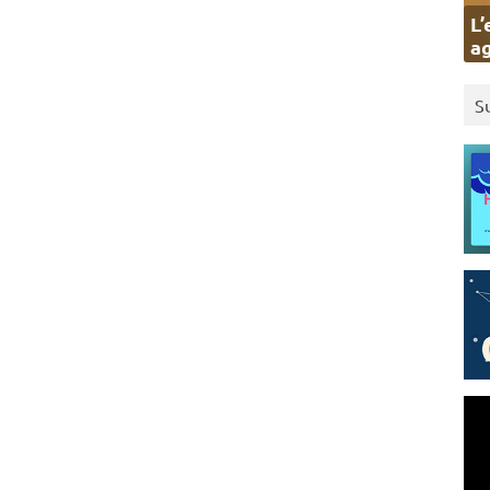
L’
ag
S