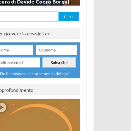
cura di Davide Coero Borga)
rca
er ricevere la newsletter
Do il consenso al trattamento dei dati
pprofondimento