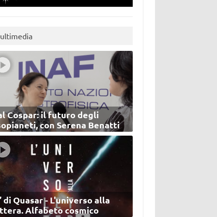
ultimedia
l Cospar: il futuro degli
sopianeti, con Serena Benatti
’ di Quasar - L'universo alla
ettera. Alfabeto cosmico