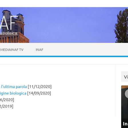
astrofisica
MEDIAINAF TV
INAF
V
 l’ultima parola
[11/12/2020]
rigine biologica
[14/09/2020]
6/2020]
2/2019]
In