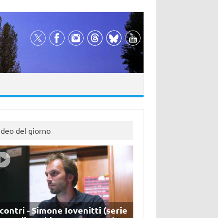
ideo del giorno
contri - Simone Iovenitti (serie