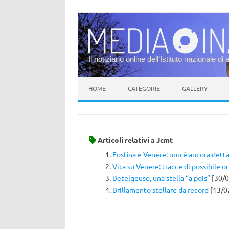
Il notiziario online dell’Istituto nazionale di 
Vai al contenuto
HOME
CATEGORIE
GALLERY
Articoli relativi a
Jcmt
Fosfina e Venere: non è ancora detta
Vita su Venere: tracce di possibile o
Betelgeuse, una stella “a pois”
[30/0
Brillamento stellare da record
[13/0