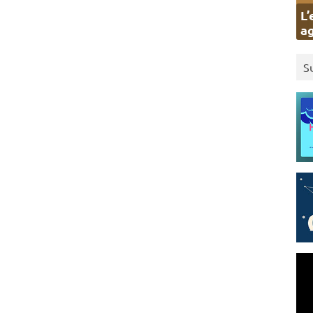
L’
ag
S