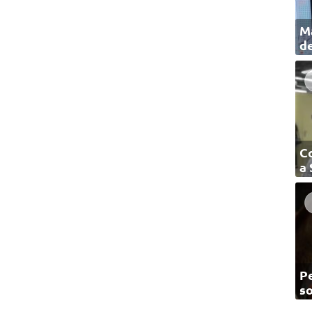
Ma
de
C
a
Pe
so