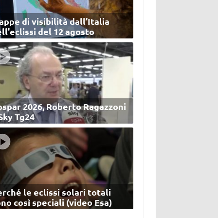
ppe di visibilità dall’Italia
ll'eclissi del 12 agosto
ospar 2026, Roberto Ragazzoni
 Sky Tg24
rché le eclissi solari totali
no così speciali (video Esa)