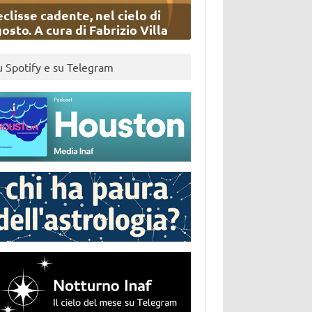
eclisse cadente, nel cielo di
osto. A cura di Fabrizio Villa
u Spotify e su Telegram