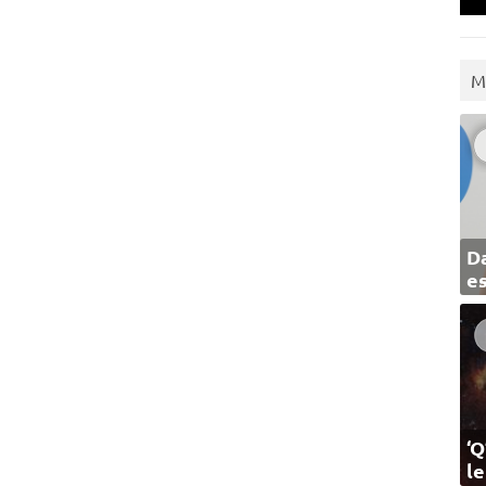
M
Da
e
‘Q
l