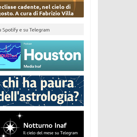
eclisse cadente, nel cielo di
osto. A cura di Fabrizio Villa
u Spotify e su Telegram