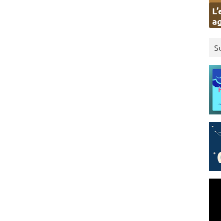
L’
ag
S