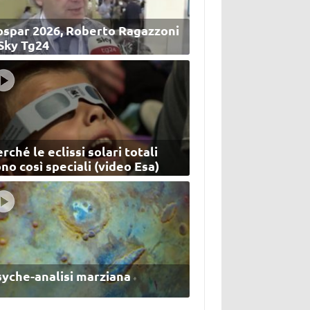
ospar 2026, Roberto Ragazzoni
 Sky Tg24
rché le eclissi solari totali
no così speciali (video Esa)
syche-analisi marziana