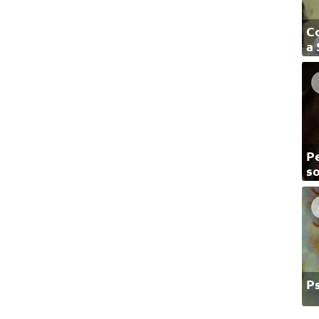
C
a
Pe
so
P