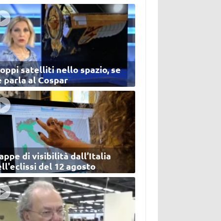
oppi satelliti nello spazio, se
 parla al Cospar
ppe di visibilità dall’Italia
ll'eclissi del 12 agosto