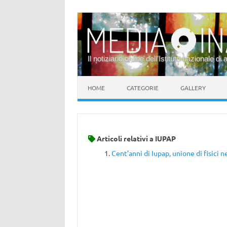
Il notiziario online dell’Istituto nazionale di 
Vai al contenuto
HOME
CATEGORIE
GALLERY
Articoli relativi a
IUPAP
Cent’anni di Iupap, unione di fisici n