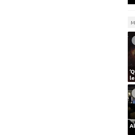
M
‘Q
l
Al