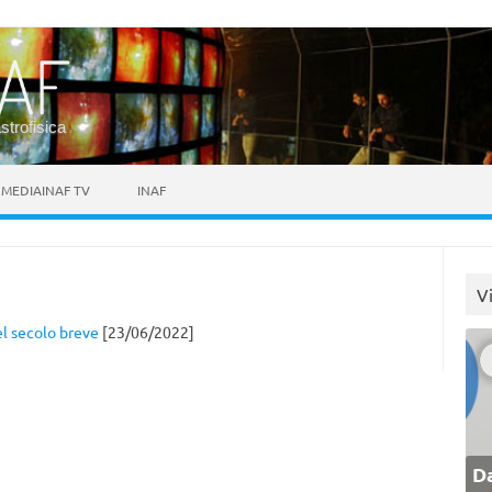
astrofisica
MEDIAINAF TV
INAF
V
el secolo breve
[23/06/2022]
Da