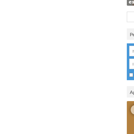
e
Rice
per:
P
A