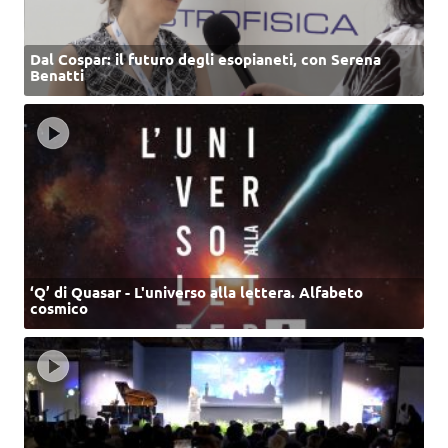
Dal Cospar: il futuro degli esopianeti, con Serena
Benatti
‘Q’ di Quasar - L'universo alla lettera. Alfabeto
cosmico