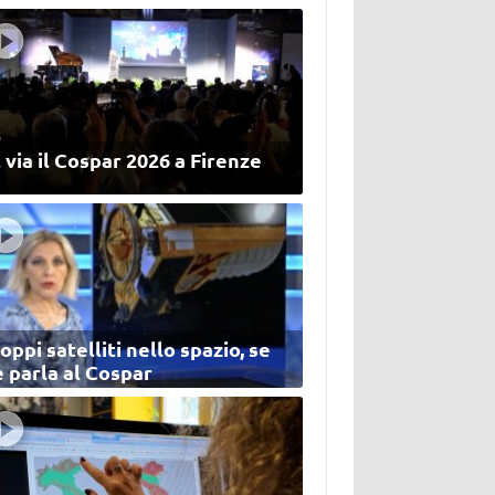
 via il Cospar 2026 a Firenze
oppi satelliti nello spazio, se
 parla al Cospar