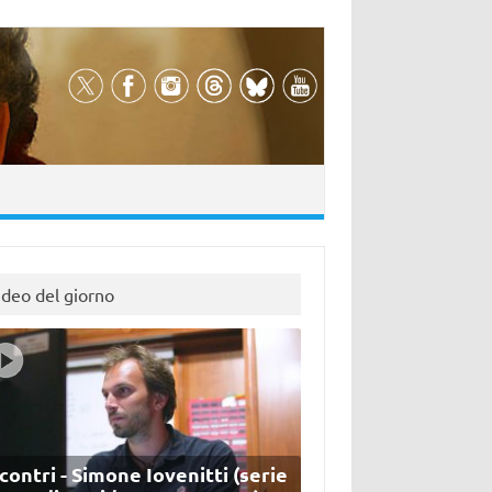
ideo del giorno
contri - Simone Iovenitti (serie