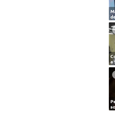
Ma
de
C
a
Pe
so