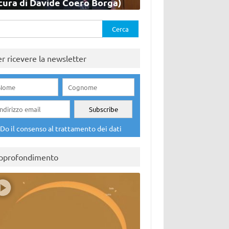
cura di Davide Coero Borga)
rca
er ricevere la newsletter
Do il consenso al trattamento dei dati
pprofondimento