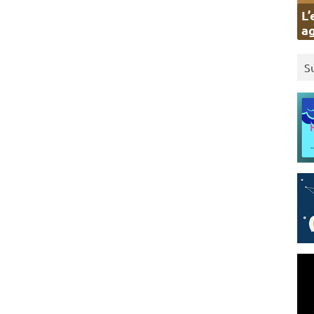
L’
ag
S