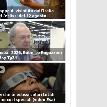
ppe di visibilità dall’Italia
ll'eclissi del 12 agosto
ospar 2026, Roberto Ragazzoni
 Sky Tg24
rché le eclissi solari totali
no così speciali (video Esa)