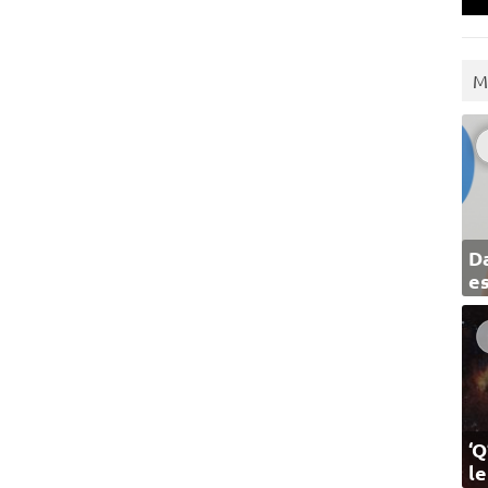
M
Da
e
‘Q
l