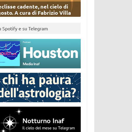
eclisse cadente, nel cielo di
osto. A cura di Fabrizio Villa
u Spotify e su Telegram