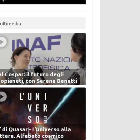
ultimedia
l Cospar: il futuro degli
sopianeti, con Serena Benatti
’ di Quasar - L'universo alla
ettera. Alfabeto cosmico