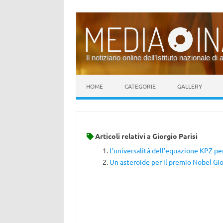
Il notiziario online dell’Istituto nazionale di 
Vai al contenuto
HOME
CATEGORIE
GALLERY
Articoli relativi a
Giorgio Parisi
L’universalità dell’equazione KPZ per
Un asteroide per il premio Nobel Gio