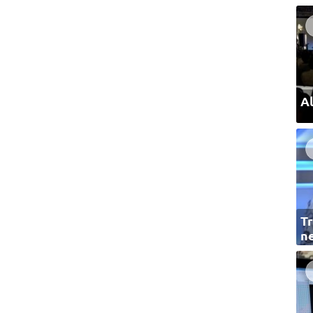
Al
Tr
ne