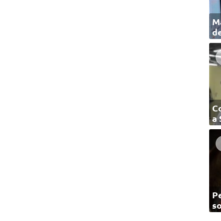
Ma
de
C
a
Pe
so