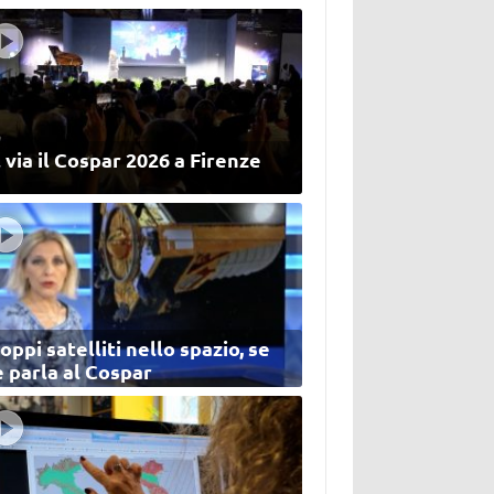
 via il Cospar 2026 a Firenze
oppi satelliti nello spazio, se
 parla al Cospar