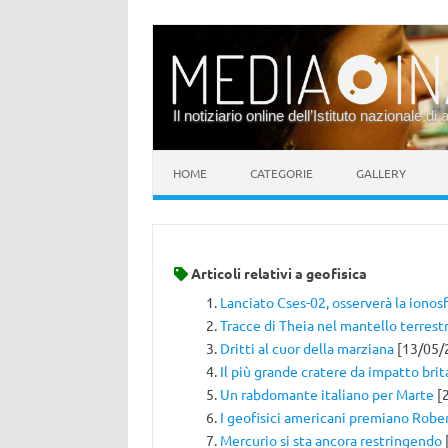
Il notiziario online dell’Istituto nazionale di 
Vai al contenuto
HOME
CATEGORIE
GALLERY
Articoli relativi a
geofisica
Lanciato Cses-02, osserverà la ionos
Tracce di Theia nel mantello terrest
Dritti al cuor della marziana
[13/05/
Il più grande cratere da impatto bri
Un rabdomante italiano per Marte
[
I geofisici americani premiano Robe
Mercurio si sta ancora restringendo