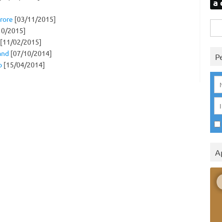
a 
urore
[03/11/2015]
Rice
10/2015]
per:
[11/02/2015]
and
[07/10/2014]
P
o
[15/04/2014]
A