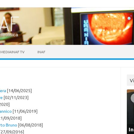
astrofisica
MEDIAINAF TV
INAF
V
fera
[14/06/2025]
re
[02/11/2023]
2020]
tannico
[11/06/2019]
21/09/2018]
rto Bruno
[06/08/2018]
In
[27/09/2016]