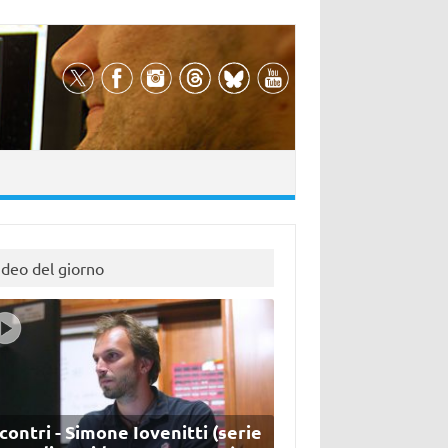
ideo del giorno
contri - Simone Iovenitti (serie