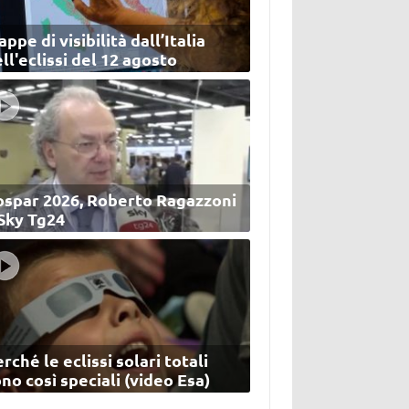
ppe di visibilità dall’Italia
ll'eclissi del 12 agosto
ospar 2026, Roberto Ragazzoni
 Sky Tg24
rché le eclissi solari totali
no così speciali (video Esa)