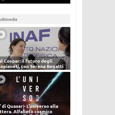
ultimedia
l Cospar: il futuro degli
sopianeti, con Serena Benatti
’ di Quasar - L'universo alla
ettera. Alfabeto cosmico