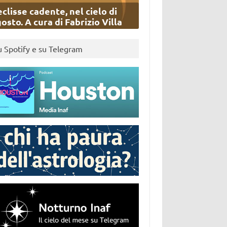
eclisse cadente, nel cielo di
osto. A cura di Fabrizio Villa
u Spotify e su Telegram