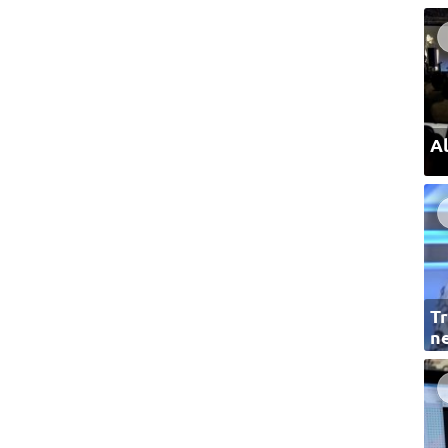
Al
Tr
ne