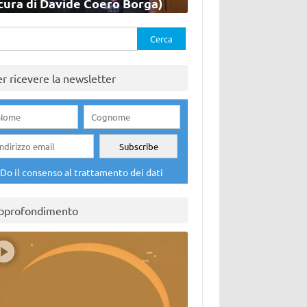
cura di Davide Coero Borga)
rca
er ricevere la newsletter
Do il consenso al trattamento dei dati
pprofondimento