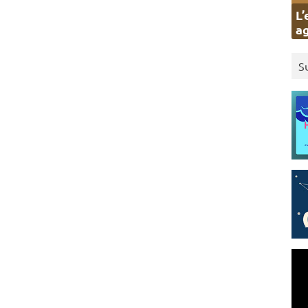
L’
ag
S