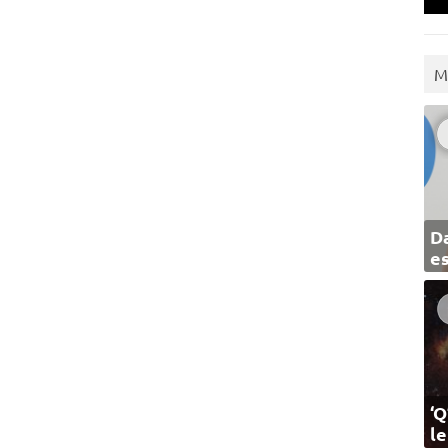
M
Da
e
‘Q
l