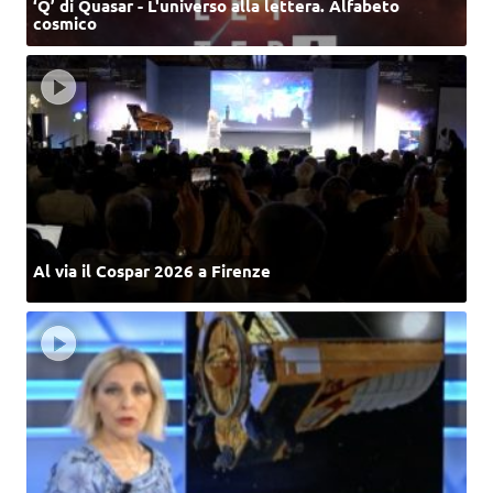
‘Q’ di Quasar - L'universo alla lettera. Alfabeto
cosmico
Al via il Cospar 2026 a Firenze