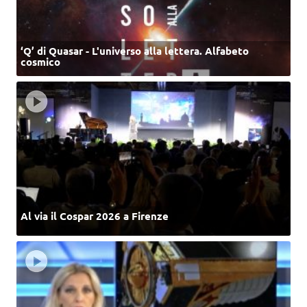
‘Q’ di Quasar - L'universo alla lettera. Alfabeto
cosmico
Al via il Cospar 2026 a Firenze