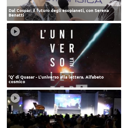
Dal Cospar: il futuro degli esopianeti, con Serena
Benatti
‘Q’ di Quasar - L'universo alla lettera. Alfabeto
cosmico