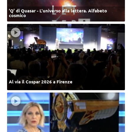
‘Q’ di Quasar - L'universo alla lettera. Alfabeto
cosmico
Al via il Cospar 2026 a Firenze