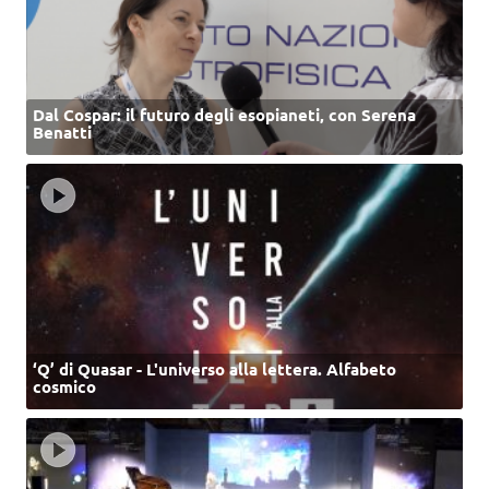
Dal Cospar: il futuro degli esopianeti, con Serena
Benatti
‘Q’ di Quasar - L'universo alla lettera. Alfabeto
cosmico