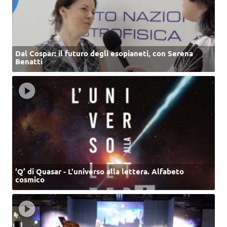
Dal Cospar: il futuro degli esopianeti, con Serena
Benatti
‘Q’ di Quasar - L'universo alla lettera. Alfabeto
cosmico