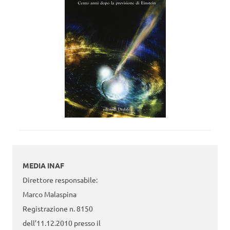
MEDIA INAF
Direttore responsabile:
Marco Malaspina
Registrazione n. 8150
dell’11.12.2010 presso il