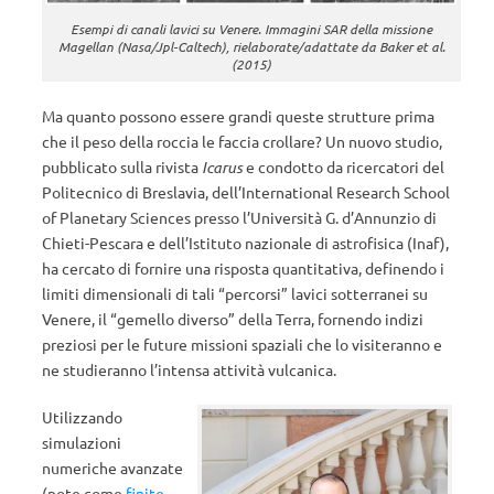
Esempi di canali lavici su Venere. Immagini SAR della missione
Magellan (Nasa/Jpl-Caltech), rielaborate/adattate da Baker et al.
(2015)
Ma quanto possono essere grandi queste strutture prima
che il peso della roccia le faccia crollare? Un nuovo studio,
pubblicato sulla rivista
Icarus
e condotto da ricercatori del
Politecnico di Breslavia, dell’International Research School
of Planetary Sciences presso l’Università G. d’Annunzio di
Chieti-Pescara e dell’Istituto nazionale di astrofisica (Inaf),
ha cercato di fornire una risposta quantitativa, definendo i
limiti dimensionali di tali “percorsi” lavici sotterranei su
Venere, il “gemello diverso” della Terra, fornendo indizi
preziosi per le future missioni spaziali che lo visiteranno e
ne studieranno l’intensa attività vulcanica.
Utilizzando
simulazioni
numeriche avanzate
(note come
finite