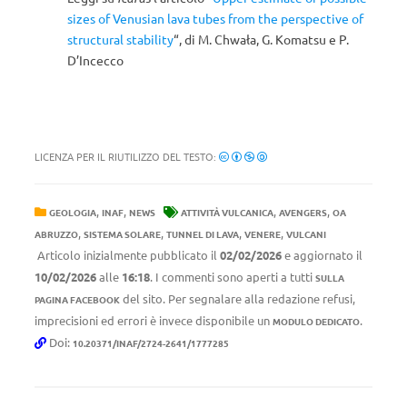
sizes of Venusian lava tubes from the perspective of
structural stability
“, di M. Chwała, G. Komatsu e P.
D’Incecco
LICENZA PER IL RIUTILIZZO DEL TESTO:
,
,
,
,
GEOLOGIA
INAF
NEWS
ATTIVITÀ VULCANICA
AVENGERS
OA
,
,
,
,
ABRUZZO
SISTEMA SOLARE
TUNNEL DI LAVA
VENERE
VULCANI
Articolo inizialmente pubblicato il
02/02/2026
e aggiornato il
10/02/2026
alle
16:18
. I commenti sono aperti a tutti
SULLA
del sito. Per segnalare alla redazione refusi,
PAGINA FACEBOOK
imprecisioni ed errori è invece disponibile un
.
MODULO DEDICATO
Doi:
10.20371/INAF/2724-2641/1777285