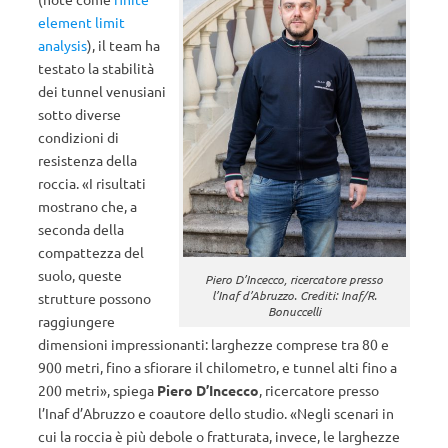
element limit
analysis
), il team ha
testato la stabilità
dei tunnel venusiani
sotto diverse
condizioni di
resistenza della
roccia. «I risultati
mostrano che, a
seconda della
compattezza del
suolo, queste
Piero D’Incecco, ricercatore presso
l’Inaf d’Abruzzo. Crediti: Inaf/R.
strutture possono
Bonuccelli
raggiungere
dimensioni impressionanti: larghezze comprese tra 80 e
900 metri, fino a sfiorare il chilometro, e tunnel alti fino a
200 metri», spiega
Piero D’Incecco
, ricercatore presso
l’Inaf d’Abruzzo e coautore dello studio. «Negli scenari in
cui la roccia è più debole o fratturata, invece, le larghezze