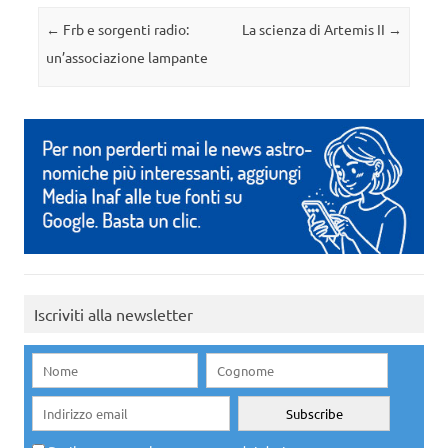
Navigazione articolo
←
Frb e sorgenti radio:
La scienza di Artemis II
→
un’associazione lampante
Iscriviti alla newsletter