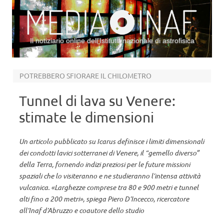
Il notiziario online dell’Istituto nazionale di astrofisica
Vai al contenuto
POTREBBERO SFIORARE IL CHILOMETRO
Tunnel di lava su Venere:
stimate le dimensioni
Un articolo pubblicato su Icarus definisce i limiti dimensionali
dei condotti lavici sotterranei di Venere, il “gemello diverso”
della Terra, fornendo indizi preziosi per le future missioni
spaziali che lo visiteranno e ne studieranno l’intensa attività
vulcanica. «Larghezze comprese tra 80 e 900 metri e tunnel
alti fino a 200 metri», spiega Piero D’Incecco, ricercatore
all’Inaf d’Abruzzo e coautore dello studio