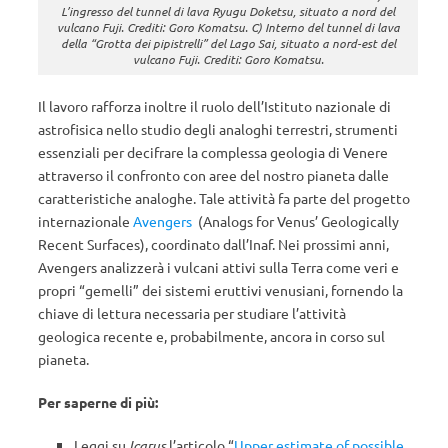
L’ingresso del tunnel di lava Ryugu Doketsu, situato a nord del
vulcano Fuji. Crediti: Goro Komatsu. C) Interno del tunnel di lava
della “Grotta dei pipistrelli” del Lago Sai, situato a nord-est del
vulcano Fuji. Crediti: Goro Komatsu.
Il lavoro rafforza inoltre il ruolo dell’Istituto nazionale di
astrofisica nello studio degli analoghi terrestri, strumenti
essenziali per decifrare la complessa geologia di Venere
attraverso il confronto con aree del nostro pianeta dalle
caratteristiche analoghe. Tale attività fa parte del progetto
internazionale
Avengers
(Analogs for Venus’ Geologically
Recent Surfaces), coordinato dall’Inaf. Nei prossimi anni,
Avengers analizzerà i vulcani attivi sulla Terra come veri e
propri “gemelli” dei sistemi eruttivi venusiani, fornendo la
chiave di lettura necessaria per studiare l’attività
geologica recente e, probabilmente, ancora in corso sul
pianeta.
Per saperne di più:
Leggi su
Icarus
l’articolo “
Upper estimate of possible