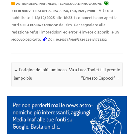
,
,
,
ASTRONOMIA
INAF
NEWS
TECNOLOGIA E INNOVAZIONE
,
,
,
,
Articolo
CHERENKOV TELESCOPE ARRAY
CTAO
ESO
INAF
PNRR
pubblicato il
18/12/2025
alle
18:23
. I commenti sono aperti a
tutti
del sito. Per segnalare alla
SULLA PAGINA FACEBOOK
redazione refusi, imprecisioni ed errori è invece disponibile un
.
Doi:
MODULO DEDICATO
10.20371/INAF/2724-2641/1775532
Navigazione articolo
←
L’origine del più luminoso
Va a Luca Tonietti il premio
lampo blu
“Ernesto Capocci”
→