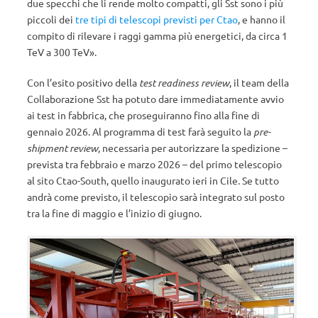
due specchi che li rende molto compatti, gli Sst sono i più
piccoli dei
tre tipi di telescopi previsti per Ctao
, e hanno il
compito di rilevare i raggi gamma più energetici, da circa 1
TeV a 300 TeV».
Con l’esito positivo della
test readiness review
, il team della
Collaborazione Sst ha potuto dare immediatamente avvio
ai test in fabbrica, che proseguiranno fino alla fine di
gennaio 2026. Al programma di test farà seguito la
pre-
shipment review
, necessaria per autorizzare la spedizione –
prevista tra febbraio e marzo 2026 – del primo telescopio
al sito Ctao-South, quello inaugurato ieri in Cile. Se tutto
andrà come previsto, il telescopio sarà integrato sul posto
tra la fine di maggio e l’inizio di giugno.