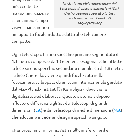
La struttura elettromeccanica del
un’eccellente
telescopio di piccole dimensioni (Sst)
risoluzione spaziale
che ha appena superato la test
readiness review. Crediti: G.
su un ampio campo
Tagliaferri/Inaf
visivo, mantenendo
un rapporto focale ridotto adatto alle telecamere
compatte.
Ogni telescopio ha uno specchio primario segmentato di
4,3 metri, composto da 18 elementi esagonali, che riflette
la luce su uno specchio secondario monolitico di 1,8 metri.
La luce Cherenkov viene quindi focalizzata nella
fotocamera, sviluppata da un team internazionale guidato
dal Max-Planck-Institut für Kernphysik, dove viene
digitalizzata ed elaborata. Questo sistema a doppio
riflettore differenzia gli Sst dai telescopi di grandi
dimensioni (
Lst
) e dai telescopi di medie dimensioni (
Mst
),
che adottano invece un design a specchio singolo.
«Nei prossimi anni, prima Astri nell’emisfero nord e