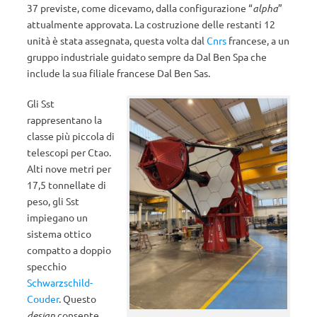
37 previste, come dicevamo, dalla configurazione “
alpha
”
attualmente approvata. La costruzione delle restanti 12
unità è stata assegnata, questa volta dal
Cnrs
francese, a un
gruppo industriale guidato sempre da Dal Ben Spa che
include la sua filiale francese Dal Ben Sas.
Gli Sst
rappresentano la
classe più piccola di
telescopi per Ctao.
Alti nove metri per
17,5 tonnellate di
peso, gli Sst
impiegano un
sistema ottico
compatto a doppio
specchio
Schwarzschild-
Couder
. Questo
design
consente