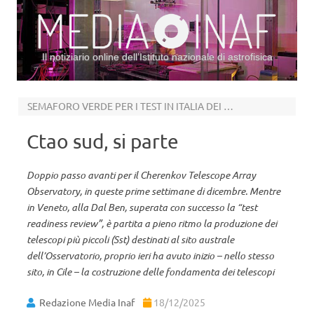
Il notiziario online dell’Istituto nazionale di astrofisica
Vai al contenuto
SEMAFORO VERDE PER I TEST IN ITALIA DEI PICCOLI TELESCOPI SST
Ctao sud, si parte
Doppio passo avanti per il Cherenkov Telescope Array
Observatory, in queste prime settimane di dicembre. Mentre
in Veneto, alla Dal Ben, superata con successo la “test
readiness review”, è partita a pieno ritmo la produzione dei
telescopi più piccoli (Sst) destinati al sito australe
dell’Osservatorio, proprio ieri ha avuto inizio – nello stesso
sito, in Cile – la costruzione delle fondamenta dei telescopi
Redazione Media Inaf
18/12/2025