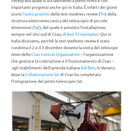
Facility
alla quale si sta lavorando a pieno ritmo e con
importanti progressi anche qui in Italia. È infatti dei giorni
scorsi
l’esito positivo
della
test readiness review
(
Trr
) della
struttura elettromeccanica del telescopio di piccole
dimensioni (
Sst
), del quale è prevista l’installazione,
sempre nel sito sud di Ctao,
di ben 37 esemplari
. Qui in
Italia dicevamo, perché la
test readiness review
è stata
condotta il 2 e il 3 dicembre durante la visita del
telescope
team
della
Ctao Central Organisation
– l’organizzazione
che gestisce la costruzione e il funzionamento di Ctao –
agli stabilimenti dell’azienda italiana
Dal Ben
, in Veneto,
dove la
Collaborazione Sst
di Ctao ha completato
l’integrazione del primo telescopio Sst.