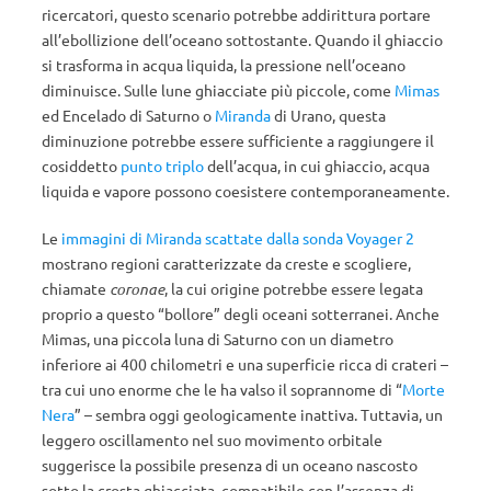
ricercatori, questo scenario potrebbe addirittura portare
all’ebollizione dell’oceano sottostante. Quando il ghiaccio
si trasforma in acqua liquida, la pressione nell’oceano
diminuisce. Sulle lune ghiacciate più piccole, come
Mimas
ed Encelado di Saturno o
Miranda
di Urano, questa
diminuzione potrebbe essere sufficiente a raggiungere il
cosiddetto
punto triplo
dell’acqua, in cui ghiaccio, acqua
liquida e vapore possono coesistere contemporaneamente.
Le
immagini di Miranda scattate dalla sonda Voyager 2
mostrano regioni caratterizzate da creste e scogliere,
chiamate
coronae
, la cui origine potrebbe essere legata
proprio a questo “bollore” degli oceani sotterranei. Anche
Mimas, una piccola luna di Saturno con un diametro
inferiore ai 400 chilometri e una superficie ricca di crateri –
tra cui uno enorme che le ha valso il soprannome di “
Morte
Nera
” – sembra oggi geologicamente inattiva. Tuttavia, un
leggero oscillamento nel suo movimento orbitale
suggerisce la possibile presenza di un oceano nascosto
sotto la crosta ghiacciata, compatibile con l’assenza di