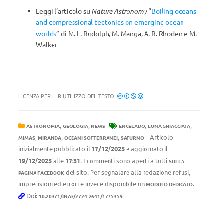
Leggi l’articolo su
Nature Astronomy
“
Boiling oceans
and compressional tectonics on emerging ocean
worlds
” di M. L. Rudolph, M. Manga, A. R. Rhoden e M.
Walker
LICENZA PER IL RIUTILIZZO DEL TESTO:
,
,
,
,
ASTRONOMIA
GEOLOGIA
NEWS
ENCELADO
LUNA GHIACCIATA
,
,
,
Articolo
MIMAS
MIRANDA
OCEANI SOTTERRANEI
SATURNO
inizialmente pubblicato il
17/12/2025
e aggiornato il
19/12/2025
alle
17:31
. I commenti sono aperti a tutti
SULLA
del sito. Per segnalare alla redazione refusi,
PAGINA FACEBOOK
imprecisioni ed errori è invece disponibile un
.
MODULO DEDICATO
Doi:
10.20371/INAF/2724-2641/1775359