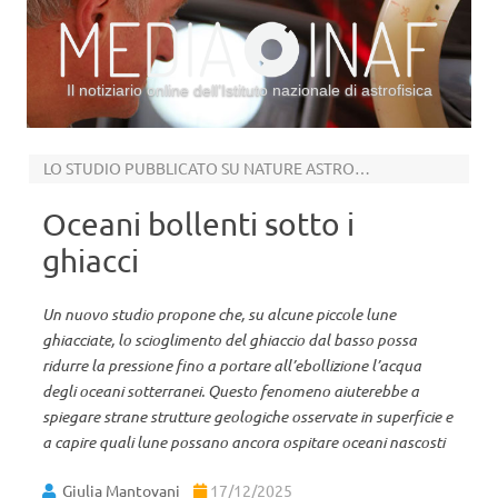
Il notiziario online dell’Istituto nazionale di astrofisica
Vai al contenuto
LO STUDIO PUBBLICATO SU NATURE ASTRONOMY
Oceani bollenti sotto i
ghiacci
Un nuovo studio propone che, su alcune piccole lune
ghiacciate, lo scioglimento del ghiaccio dal basso possa
ridurre la pressione fino a portare all’ebollizione l’acqua
degli oceani sotterranei. Questo fenomeno aiuterebbe a
spiegare strane strutture geologiche osservate in superficie e
a capire quali lune possano ancora ospitare oceani nascosti
Giulia Mantovani
17/12/2025