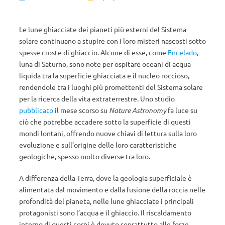
Le lune ghiacciate dei pianeti più esterni del Sistema
solare continuano a stupire con i loro misteri nascosti sotto
spesse croste di ghiaccio. Alcune di esse, come
Encelado
,
luna di Saturno, sono note per ospitare oceani di acqua
liquida tra la superficie ghiacciata e il nucleo roccioso,
rendendole tra i luoghi più promettenti del Sistema solare
per la ricerca della vita extraterrestre. Uno studio
pubblicato
il mese scorso su
Nature Astronomy
fa luce su
ciò che potrebbe accadere sotto la superficie di questi
mondi lontani, offrendo nuove chiavi di lettura sulla loro
evoluzione e sull’origine delle loro caratteristiche
geologiche, spesso molto diverse tra loro.
A differenza della Terra, dove la geologia superficiale è
alimentata dal movimento e dalla fusione della roccia nelle
profondità del pianeta, nelle lune ghiacciate i principali
protagonisti sono l’acqua e il ghiaccio. Il riscaldamento
interno di questi corpi è dovuto soprattutto alle forze