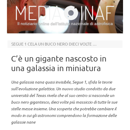
Il notiziario online dell’Istituto nazionale di astrofisica
Vai al contenuto
SEGUE 1 CELA UN BUCO NERO DIECI VOLTE PIÙ MASSICCIO DI TUTTE LE SUE STELLE
C’è un gigante nascosto in
una galassia in miniatura
Una galassia nana quasi invisibile, Segue 1, sfida le teorie
sull’evoluzione galattica. Un nuovo studio condotto da due
università del Texas rivela che al suo centro si nasconde un
buco nero gigantesco, dieci volte più massiccio di tutte le sue
stelle messe insieme. Una scoperta che potrebbe cambiare il
modo in cui gli astronomi comprendono la formazione delle
galassie nane