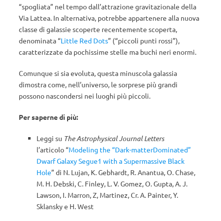
“spogliata” nel tempo dall’attrazione gravitazionale della
Via Lattea. In alternativa, potrebbe appartenere alla nuova
classe di galassie scoperte recentemente scoperta,
denominata “
Little Red Dots
” (“piccoli punti rossi”),
caratterizzate da pochissime stelle ma buchi neri enormi.
Comunque si sia evoluta, questa minuscola galassia
dimostra come, nell’universo, le sorprese più grandi
possono nascondersi nei luoghi più piccoli.
Per saperne di più:
Leggi su
The Astrophysical Journal Letters
l’articolo “
Modeling the “Dark-matterDominated”
Dwarf Galaxy Segue1 with a Supermassive Black
Hole
” di N. Lujan
, K. Gebhardt, R. Anantua, O. Chase,
M. H. Debski, C. Finley, L. V. Gomez, O. Gupta, A. J.
Lawson, I. Marron, Z, Martinez, Cr. A. Painter, Y.
Sklansky e H. West