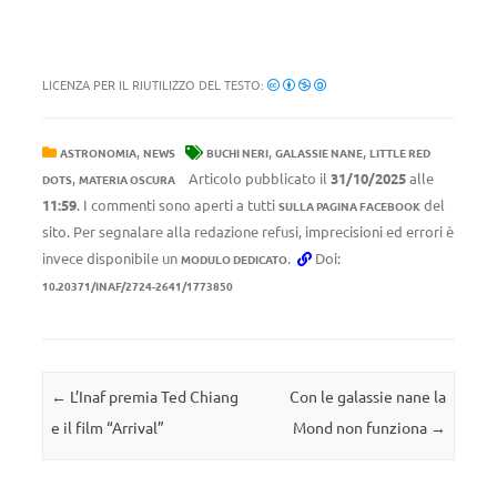
LICENZA PER IL RIUTILIZZO DEL TESTO:
,
,
,
ASTRONOMIA
NEWS
BUCHI NERI
GALASSIE NANE
LITTLE RED
,
Articolo pubblicato il
31/10/2025
alle
DOTS
MATERIA OSCURA
11:59
. I commenti sono aperti a tutti
del
SULLA PAGINA FACEBOOK
sito. Per segnalare alla redazione refusi, imprecisioni ed errori è
invece disponibile un
.
Doi:
MODULO DEDICATO
10.20371/INAF/2724-2641/1773850
Navigazione articolo
←
L’Inaf premia Ted Chiang
Con le galassie nane la
e il film “Arrival”
Mond non funziona
→