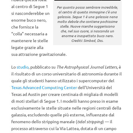
al centro di Segue 1
Per quanto possa sembrare incredibile,
al centro di questa immagine c’è una
si nasconderebbe un
galassia. Segue 1 è una galassia nana
enorme buco nero,
molto debole che contiene pochissime
stelle. Nuove ricerche suggeriscono
che fornisce la
che, nel suo cuore, si nasconda un
“colla” necessaria a
enorme e inaspettato buco nero.
mantenere le stelle
Crediti: Simbad, Dss.
legate grazie alla
sua attrazione gravitazionale.
Lo
studio
, pubblicato su
The Astrophysical Journal Letters
, è
il risultato di un corso universitario di astronomia durante il
quale gli studenti hanno utilizzato i supercomputer del
Texas Advanced Computing Center
dell’Università del
Texas ad Austin per creare centinaia di migliaia di modelli
di moti stellari di Segue 1. I modelli hanno preso in esame
esclusivamente le stelle situate nelle regioni centrali della
galassia, escludendo quelle più esterne, influenzate dal
fenomeno dello stripping mareale (
tidal stripping
) — il
processo attraverso cui la Via Lattea, dotata di un campo