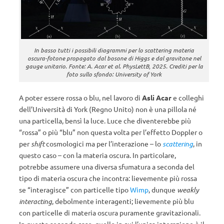
In basso tutti i possibili diagrammi per lo scattering materia
oscura-fotone propagato dal bosone di Higgs e dal gravitone nel
gauge unitario. Fonte: A. Acar et al. PhysLettB, 2025. Crediti per la
foto sullo sfondo: University of York
A poter essere rossa o blu, nel lavoro di
Asli Acar
e colleghi
dell’Università di York (Regno Unito) non è una pillola né
una particella, bensì la luce. Luce che diventerebbe più
“rossa” o più “blu” non questa volta per l’effetto Doppler o
per
shift
cosmologici ma per l’interazione – lo
scattering
, in
questo caso – con la materia oscura. In particolare,
potrebbe assumere una diversa sfumatura a seconda del
tipo di materia oscura che incontra: lievemente più rossa
se “interagisce” con particelle tipo
Wimp
, dunque
weakly
interacting
, debolmente interagenti; lievemente più blu
con particelle di materia oscura puramente gravitazionali.
In questo secondo caso, quello in cui l’unica interazione è il