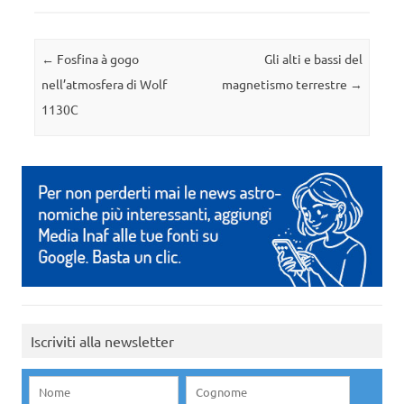
Navigazione articolo
←
Fosfina à gogo
Gli alti e bassi del
nell’atmosfera di Wolf
magnetismo terrestre
→
1130C
Iscriviti alla newsletter