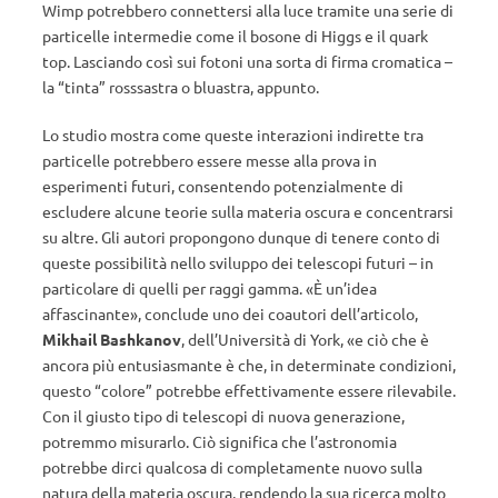
Wimp potrebbero connettersi alla luce tramite una serie di
particelle intermedie come il bosone di Higgs e il quark
top. Lasciando così sui fotoni una sorta di firma cromatica –
la “tinta” rosssastra o bluastra, appunto.
Lo studio mostra come queste interazioni indirette tra
particelle potrebbero essere messe alla prova in
esperimenti futuri, consentendo potenzialmente di
escludere alcune teorie sulla materia oscura e concentrarsi
su altre. Gli autori propongono dunque di tenere conto di
queste possibilità nello sviluppo dei telescopi futuri – in
particolare di quelli per raggi gamma. «È un’idea
affascinante», conclude uno dei coautori dell’articolo,
Mikhail Bashkanov
, dell’Università di York, «e ciò che è
ancora più entusiasmante è che, in determinate condizioni,
questo “colore” potrebbe effettivamente essere rilevabile.
Con il giusto tipo di telescopi di nuova generazione,
potremmo misurarlo. Ciò significa che l’astronomia
potrebbe dirci qualcosa di completamente nuovo sulla
natura della materia oscura, rendendo la sua ricerca molto