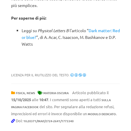
più semplice».
Per saperne di più:
Leggi su
Physical Letters B
l’articolo “
Dark matter: Red
or blue?
”, di A. Acar, C. Isaacson, M. Bashkanov e D.P.
Watts
LICENZA PER IL RIUTILIZZO DEL TESTO:
,
Articolo pubblicato il
FISICA
NEWS
MATERIA OSCURA
15/10/2025
alle
10:47
. I commenti sono aperti a tutti
SULLA
del sito. Per segnalare alla redazione refusi,
PAGINA FACEBOOK
imprecisioni ed errori è invece disponibile un
.
MODULO DEDICATO
Doi:
10.20371/INAF/2724-2641/1773340