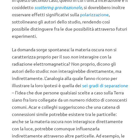
cosiddetto
scattering gravitazionale
, si dovrebbero inoltre
osservare effetti significativi sulla
polarizzazione
,
sottolineano gli autori dello studio, rendendo così
possibile distinguere fra le due possibilità attraverso futuri
esperimenti.
La domanda sorge spontanea: la materia oscura non si
caratterizza proprio per il suo
non
interagire con la
radiazione elettromagnetica? Non proprio, dicono gli
autori dello studio: non interagirebbe direttamente, ma
indirettamente. L’analogia alla quale fanno ricorso per
illustrare la loro ipotesi è quella dei
sei gradi di separazione
– l’idea che due persone qualsiasi scelte a caso sulla Terra
siano fra loro collegate da un numero ridotto di conoscenti
comuni. Acar e colleghi suggeriscono che una catena di
connessioni simile potrebbe esistere tra le particelle:
anche se la materia oscura non interagisce direttamente
con la luce, potrebbe comunque influenzarla
indirettamente attraverso altre particelle. Ad esempio, le