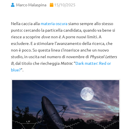
Marco Malaspina
15/10/2025
Nella caccia alla
materia oscura
siamo sempre allo stesso
punto: cercando la particella candidata, quando va bene si
riesce a scoprire
dove non è
. A porre nuovi limiti. A
escludere. E a stimolare l’avanzamento della ricerca, che
non è poco. Su questa linea s’inserisce anche un nuovo
studio, in uscita nel numero di novembre di
Physical Letters
B
, dal titolo che riecheggia
Matrix
: “
Dark matter: Red or
blue?
”.