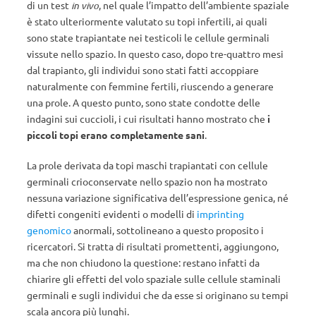
di un test
in vivo
, nel quale l’impatto dell’ambiente spaziale
è stato ulteriormente valutato su topi infertili, ai quali
sono state trapiantate nei testicoli le cellule germinali
vissute nello spazio. In questo caso, dopo tre-quattro mesi
dal trapianto, gli individui sono stati fatti accoppiare
naturalmente con femmine fertili, riuscendo a generare
una prole. A questo punto, sono state condotte delle
indagini sui cuccioli, i cui risultati hanno mostrato che
i
piccoli topi erano completamente sani
.
La prole derivata da topi maschi trapiantati con cellule
germinali crioconservate nello spazio non ha mostrato
nessuna variazione significativa dell’espressione genica, né
difetti congeniti evidenti o modelli di
imprinting
genomico
anormali, sottolineano a questo proposito i
ricercatori. Si tratta di risultati promettenti, aggiungono,
ma che non chiudono la questione: restano infatti da
chiarire gli effetti del volo spaziale sulle cellule staminali
germinali e sugli individui che da esse si originano su tempi
scala ancora più lunghi.