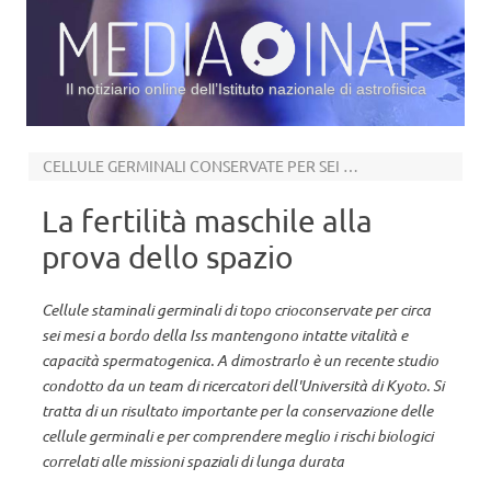
Il notiziario online dell’Istituto nazionale di astrofisica
Vai al contenuto
CELLULE GERMINALI CONSERVATE PER SEI MESI SULLA ISS
La fertilità maschile alla
prova dello spazio
Cellule staminali germinali di topo crioconservate per circa
sei mesi a bordo della Iss mantengono intatte vitalità e
capacità spermatogenica. A dimostrarlo è un recente studio
condotto da un team di ricercatori dell'Università di Kyoto. Si
tratta di un risultato importante per la conservazione delle
cellule germinali e per comprendere meglio i rischi biologici
correlati alle missioni spaziali di lunga durata