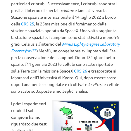
particolari criotubi. Successivamente, i criotubi sono stati
posti all’interno di speciali
criobox
e lanciati verso la
Stazione spaziale internazionale il 14 luglio 2022 a bordo
della
CRS-25
, la 25ma missione di rifornimento della
stazione spaziale, operata da SpaceX. Una volta raggiunta
la stazione spaziale, i campioni sono stati stivati a meno 95
gradi Celsius all’interno del
Minus Eighty-Degree Laboratory
Freezer for ISS
(Menfi), un congelatore sviluppato dall’Esa
per la conservazione dei campioni. Dopo 181 giorni nello
spazio, l’11 gennaio 2023 le cellule sono state riportate
sulla Terra con la missione SpaceX
CRS-26
e trasportate ai
laboratori dell’Università di Kyoto. Qui, dopo essere state
opportunamente scongelate e ricoltivate
in vitro
, le cellule
sono state sottoposte a molteplici analisi.
I primi esperimenti
condotti sui
campioni hanno
riguardato due test
in vitro
volti