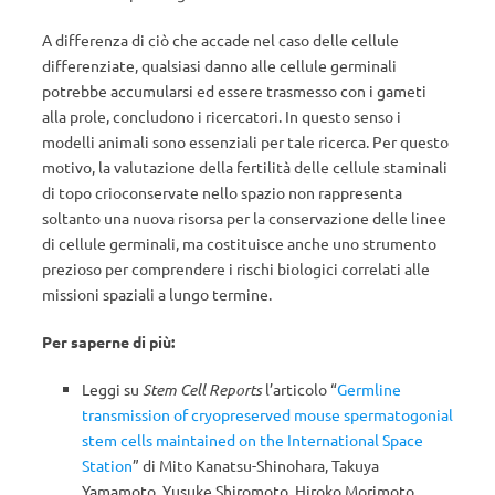
A differenza di ciò che accade nel caso delle cellule
differenziate, qualsiasi danno alle cellule germinali
potrebbe accumularsi ed essere trasmesso con i gameti
alla prole, concludono i ricercatori. In questo senso i
modelli animali sono essenziali per tale ricerca. Per questo
motivo, la valutazione della fertilità delle cellule staminali
di topo crioconservate nello spazio non rappresenta
soltanto una nuova risorsa per la conservazione delle linee
di cellule germinali, ma costituisce anche uno strumento
prezioso per comprendere i rischi biologici correlati alle
missioni spaziali a lungo termine.
Per saperne di più:
Leggi su
Stem Cell Reports
l’articolo “
Germline
transmission of cryopreserved mouse spermatogonial
stem cells maintained on the International Space
Station
” di Mito Kanatsu-Shinohara, Takuya
Yamamoto, Yusuke Shiromoto, Hiroko Morimoto,