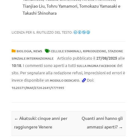
Tianjiao Liu, Tohru Yamamori, Tomokazu Yamasaki e
Takashi Shinohara
LICENZA PER IL RIUTILIZZO DEL TESTO:
,
,
,
BIOLOGIA
NEWS
CELLULE STAMINALI
RIPRODUZIONE
STAZIONE
Articolo pubblicato il
27/08/2025
alle
SPAZIALE INTERNAZIONALE
10:18
. I commenti sono aperti a tutti
del
SULLA PAGINA FACEBOOK
sito. Per segnalare alla redazione refusi, imprecisioni ed errori è
invece disponibile un
.
Doi:
MODULO DEDICATO
10.20371/INAF/2724-2641/1771995
Navigazione articolo
←
Akatsuki: cinque anni per
Quanti anni hanno gli
raggiungere Venere
ammassi aperti?
→