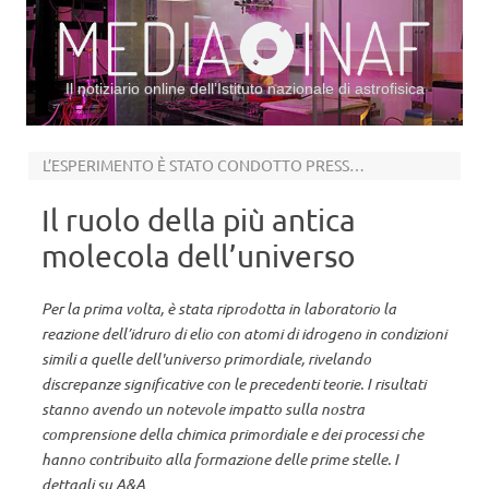
Il notiziario online dell’Istituto nazionale di astrofisica
Vai al contenuto
L’ESPERIMENTO È STATO CONDOTTO PRESSO IL CRYOGENIC STORAGE RING
Il ruolo della più antica
molecola dell’universo
Per la prima volta, è stata riprodotta in laboratorio la
reazione dell’idruro di elio con atomi di idrogeno in condizioni
simili a quelle dell'universo primordiale, rivelando
discrepanze significative con le precedenti teorie. I risultati
stanno avendo un notevole impatto sulla nostra
comprensione della chimica primordiale e dei processi che
hanno contribuito alla formazione delle prime stelle. I
dettagli su A&A