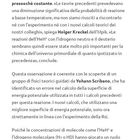
pressoché costante
. «Le teorie precedenti prevedevano
una diminuzione significativa della probabilità di reazione
a basse temperature, ma non siamo riusciti a riscontrarlo
né con l’esperimento né con i nuovi calcoli teorici dei
nostri colleghi», spiega
Holger Kreckel
dell’Mpik. «Le
reazioni dell’HeH⁺ con l’idrogeno neutro e il deuterio
sembrano quindi essere state molto più importanti per la
chimica dell’universo primordiale di quanto ipotizzato in
precedenza», conclude.
Questa osservazione è coerente con le scoperte di un
gruppo di fisici teorici guidati da
Yohann Scribano
, che ha
identificato un errore nel calcolo della superficie di
energia potenziale utilizzata in tutti i calcoli precedenti
per questa reazione. I nuovi calcoli, che utilizzano una
migliore superficie di energia potenziale, sono ora
strettamente in linea con l’esperimento della Rsi.
Poiché le concentrazioni di molecole come l’HeH⁺ e
l’idrogeno molecolare (H
o HD) hanno giocato un ruolo
2