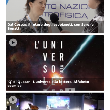
Dal Cospar: il futuro degli esopianeti, con Serena
Benatti
‘Q’ di Quasar - L'universo alla lettera. Alfabeto
cosmico