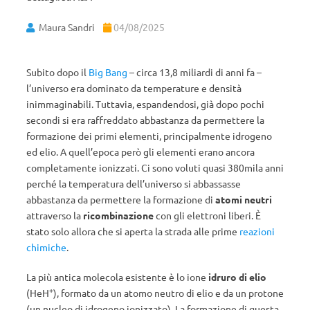
Maura Sandri
04/08/2025
Subito dopo il
Big Bang
– circa 13,8 miliardi di anni fa –
l’universo era dominato da temperature e densità
inimmaginabili. Tuttavia, espandendosi, già dopo pochi
secondi si era raffreddato abbastanza da permettere la
formazione dei primi elementi, principalmente idrogeno
ed elio. A quell’epoca però gli elementi erano ancora
completamente ionizzati. Ci sono voluti quasi 380mila anni
perché la temperatura dell’universo si abbassasse
abbastanza da permettere la formazione di
atomi neutri
attraverso la
ricombinazione
con gli elettroni liberi. È
stato solo allora che si aperta la strada alle prime
reazioni
chimiche
.
La più antica molecola esistente è lo ione
idruro di elio
+
(HeH
), formato da un atomo neutro di elio e da un protone
(un nucleo di idrogeno ionizzato). La formazione di questa