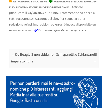
,
,
,
ASTRONOMIA
FISICA
NEWS
FORMAZIONE STELLARE
IDRURO DI
,
,
Articolo
ELIO
RICOMBINAZIONE
UNIVERSO PRIMORDIALE
pubblicato il
04/08/2025
alle
16:07
. I commenti sono aperti a
tutti
del sito. Per segnalare alla
SULLA PAGINA FACEBOOK
redazione refusi, imprecisioni ed errori è invece disponibile un
.
Doi:
MODULO DEDICATO
10.20371/INAF/2724-2641/1771358
Navigazione articolo
←
Da Beagle 2 non abbiamo
Schiaparelli, o Schiantarelli
imparato nulla
→