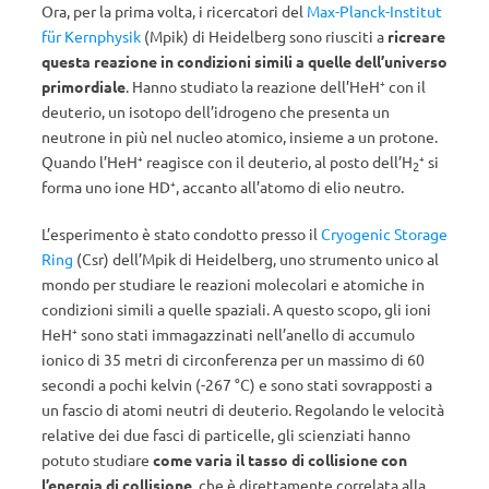
Ora, per la prima volta, i ricercatori del
Max-Planck-Institut
für Kernphysik
(Mpik) di Heidelberg sono riusciti a
ricreare
questa reazione in condizioni simili a quelle dell’universo
primordiale
. Hanno studiato la reazione dell’HeH⁺ con il
deuterio, un isotopo dell’idrogeno che presenta un
neutrone in più nel nucleo atomico, insieme a un protone.
Quando l’HeH⁺ reagisce con il deuterio, al posto dell’H
⁺ si
2
forma uno ione HD⁺, accanto all’atomo di elio neutro.
L’esperimento è stato condotto presso il
Cryogenic Storage
Ring
(Csr) dell’Mpik di Heidelberg, uno strumento unico al
mondo per studiare le reazioni molecolari e atomiche in
condizioni simili a quelle spaziali. A questo scopo, gli ioni
HeH⁺ sono stati immagazzinati nell’anello di accumulo
ionico di 35 metri di circonferenza per un massimo di 60
secondi a pochi kelvin (-267 °C) e sono stati sovrapposti a
un fascio di atomi neutri di deuterio. Regolando le velocità
relative dei due fasci di particelle, gli scienziati hanno
potuto studiare
come varia il tasso di collisione con
l’energia di collisione
, che è direttamente correlata alla