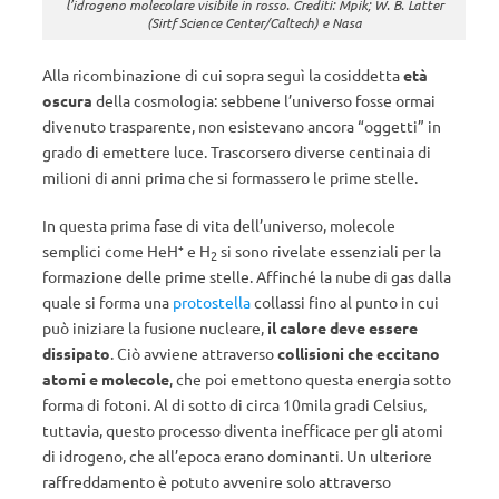
l’idrogeno molecolare visibile in rosso. Crediti: Mpik; W. B. Latter
(Sirtf Science Center/Caltech) e Nasa
Alla ricombinazione di cui sopra seguì la cosiddetta
età
oscura
della cosmologia: sebbene l’universo fosse ormai
divenuto trasparente, non esistevano ancora “oggetti” in
grado di emettere luce. Trascorsero diverse centinaia di
milioni di anni prima che si formassero le prime stelle.
In questa prima fase di vita dell’universo, molecole
semplici come HeH⁺ e H
si sono rivelate essenziali per la
2
formazione delle prime stelle. Affinché la nube di gas dalla
quale si forma una
protostella
collassi fino al punto in cui
può iniziare la fusione nucleare,
il calore deve essere
dissipato
. Ciò avviene attraverso
collisioni che eccitano
atomi e molecole
, che poi emettono questa energia sotto
forma di fotoni. Al di sotto di circa 10mila gradi Celsius,
tuttavia, questo processo diventa inefficace per gli atomi
di idrogeno, che all’epoca erano dominanti. Un ulteriore
raffreddamento è potuto avvenire solo attraverso