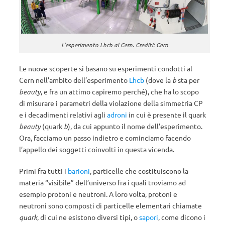
L’esperimento Lhcb al Cern. Crediti: Cern
Le nuove scoperte si basano su esperimenti condotti al
Cern nell’ambito dell’esperimento
Lhcb
(dove la
b
sta per
beauty
, e fra un attimo capiremo perché), che ha lo scopo
di misurare i parametri della violazione della simmetria CP
e i decadimenti relativi agli
adroni
in cui è presente il quark
beauty
(quark
b
), da cui appunto il nome dell’esperimento.
Ora, facciamo un passo indietro e cominciamo facendo
l’appello dei soggetti coinvolti in questa vicenda.
Primi fra tutti i
barioni
, particelle che costituiscono la
materia “visibile” dell’universo fra i quali troviamo ad
esempio protoni e neutroni. A loro volta, protoni e
neutroni sono composti di particelle elementari chiamate
quark
, di cui ne esistono diversi tipi, o
sapori
, come dicono i