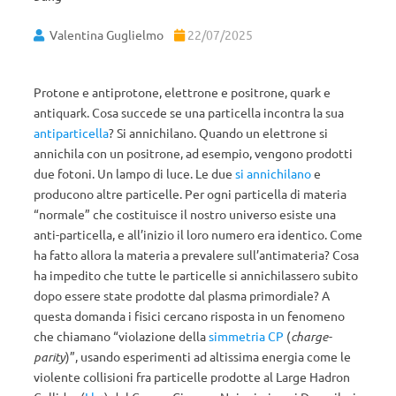
Valentina Guglielmo
22/07/2025
Protone e antiprotone, elettrone e positrone, quark e
antiquark. Cosa succede se una particella incontra la sua
antiparticella
? Si annichilano. Quando un elettrone si
annichila con un positrone, ad esempio, vengono prodotti
due fotoni. Un lampo di luce. Le due
si annichilano
e
producono altre particelle. Per ogni particella di materia
“normale” che costituisce il nostro universo esiste una
anti-particella, e all’inizio il loro numero era identico. Come
ha fatto allora la materia a prevalere sull’antimateria? Cosa
ha impedito che tutte le particelle si annichilassero subito
dopo essere state prodotte dal plasma primordiale? A
questa domanda i fisici cercano risposta in un fenomeno
che chiamano “violazione della
simmetria CP
(
charge-
parity
)”, usando esperimenti ad altissima energia come le
violente collisioni fra particelle prodotte al Large Hadron