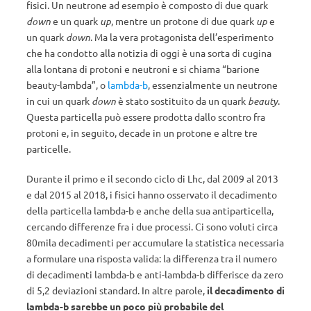
fisici. Un neutrone ad esempio è composto di due quark
down
e un quark
up
, mentre un protone di due quark
up
e
un quark
down
. Ma la vera protagonista dell’esperimento
che ha condotto alla notizia di oggi è una sorta di cugina
alla lontana di protoni e neutroni e si chiama “barione
beauty-lambda”, o
lambda-b
, essenzialmente un neutrone
in cui un quark
down
è stato sostituito da un quark
beauty
.
Questa particella può essere prodotta dallo scontro fra
protoni e, in seguito, decade in un protone e altre tre
particelle.
Durante il primo e il secondo ciclo di Lhc, dal 2009 al 2013
e dal 2015 al 2018, i fisici hanno osservato il decadimento
della particella lambda-b e anche della sua antiparticella,
cercando differenze fra i due processi. Ci sono voluti circa
80mila decadimenti per accumulare la statistica necessaria
a formulare una risposta valida: la differenza tra il numero
di decadimenti lambda-b e anti-lambda-b differisce da zero
di 5,2 deviazioni standard. In altre parole,
il decadimento di
lambda-b sarebbe un poco più probabile del