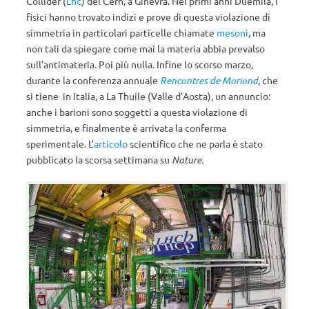
Collider (
Lhc
) del Cern, a Ginevra. Nei primi anni Duemila, i
fisici hanno trovato indizi e prove di questa violazione di
simmetria in particolari particelle chiamate
mesoni
, ma
non tali da spiegare come mai la materia abbia prevalso
sull’antimateria. Poi più nulla. Infine lo scorso marzo,
durante la conferenza annuale
Rencontres de Moriond
, che
si tiene in Italia, a La Thuile (Valle d’Aosta), un annuncio:
anche i barioni sono soggetti a questa violazione di
simmetria, e finalmente è arrivata la conferma
sperimentale. L’
articolo
scientifico che ne parla è stato
pubblicato la scorsa settimana su
Nature.