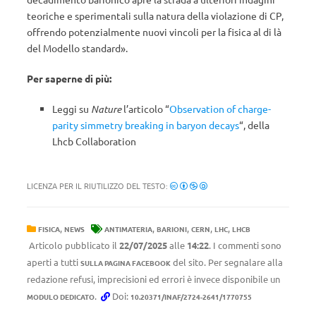
teoriche e sperimentali sulla natura della violazione di CP,
offrendo potenzialmente nuovi vincoli per la fisica al di là
del Modello standard».
Per saperne di più:
Leggi su
Nature
l’articolo “
Observation of charge-
parity simmetry breaking in baryon decays
“, della
Lhcb Collaboration
LICENZA PER IL RIUTILIZZO DEL TESTO:
,
,
,
,
,
FISICA
NEWS
ANTIMATERIA
BARIONI
CERN
LHC
LHCB
Articolo pubblicato il
22/07/2025
alle
14:22
. I commenti sono
aperti a tutti
del sito. Per segnalare alla
SULLA PAGINA FACEBOOK
redazione refusi, imprecisioni ed errori è invece disponibile un
.
Doi:
MODULO DEDICATO
10.20371/INAF/2724-2641/1770755